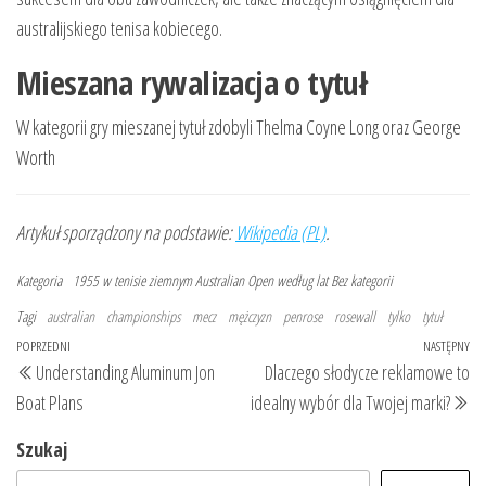
australijskiego tenisa kobiecego.
Mieszana rywalizacja o tytuł
W kategorii gry mieszanej tytuł zdobyli Thelma Coyne Long oraz George
Worth
Artykuł sporządzony na podstawie:
Wikipedia (PL)
.
Kategoria
1955 w tenisie ziemnym
Australian Open według lat
Bez kategorii
Tagi
australian
championships
mecz
mężczyzn
penrose
rosewall
tylko
tytuł
Nawigacja
Poprzedni
POPRZEDNI
NASTĘPNY
Na
Understanding Aluminum Jon
Dlaczego słodycze reklamowe to
wpisu
wpis
wp
Boat Plans
idealny wybór dla Twojej marki?
Szukaj