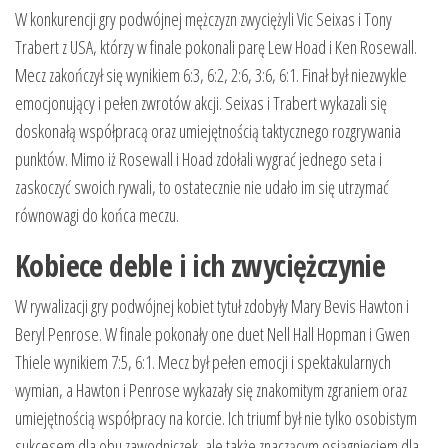
W konkurencji gry podwójnej mężczyzn zwyciężyli Vic Seixas i Tony
Trabert z USA, którzy w finale pokonali parę Lew Hoad i Ken Rosewall.
Mecz zakończył się wynikiem 6:3, 6:2, 2:6, 3:6, 6:1. Finał był niezwykle
emocjonujący i pełen zwrotów akcji. Seixas i Trabert wykazali się
doskonałą współpracą oraz umiejętnością taktycznego rozgrywania
punktów. Mimo iż Rosewall i Hoad zdołali wygrać jednego seta i
zaskoczyć swoich rywali, to ostatecznie nie udało im się utrzymać
równowagi do końca meczu.
Kobiece deble i ich zwyciężczynie
W rywalizacji gry podwójnej kobiet tytuł zdobyły Mary Bevis Hawton i
Beryl Penrose. W finale pokonały one duet Nell Hall Hopman i Gwen
Thiele wynikiem 7:5, 6:1. Mecz był pełen emocji i spektakularnych
wymian, a Hawton i Penrose wykazały się znakomitym zgraniem oraz
umiejętnością współpracy na korcie. Ich triumf był nie tylko osobistym
sukcesem dla obu zawodniczek, ale także znaczącym osiągnięciem dla