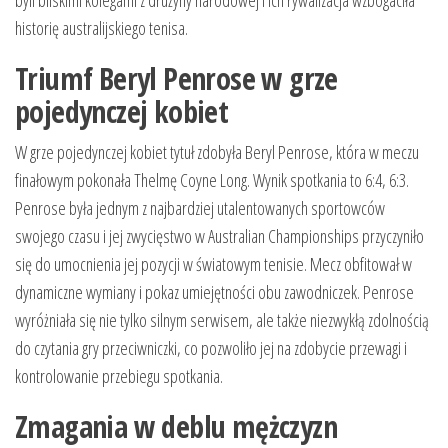
byli bliskimi kolegami z drużyny narodowej i ich rywalizacja wzbogaciła
historię australijskiego tenisa.
Triumf Beryl Penrose w grze
pojedynczej kobiet
W grze pojedynczej kobiet tytuł zdobyła Beryl Penrose, która w meczu
finałowym pokonała Thelmę Coyne Long. Wynik spotkania to 6:4, 6:3.
Penrose była jednym z najbardziej utalentowanych sportowców
swojego czasu i jej zwycięstwo w Australian Championships przyczyniło
się do umocnienia jej pozycji w światowym tenisie. Mecz obfitował w
dynamiczne wymiany i pokaz umiejętności obu zawodniczek. Penrose
wyróżniała się nie tylko silnym serwisem, ale także niezwykłą zdolnością
do czytania gry przeciwniczki, co pozwoliło jej na zdobycie przewagi i
kontrolowanie przebiegu spotkania.
Zmagania w deblu mężczyzn