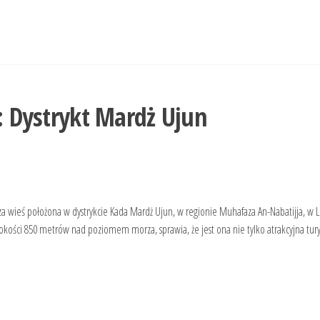
:
Dystrykt Mardż Ujun
wieś położona w dystrykcie Kada Mardż Ujun, w regionie Muhafaza An-Nabatijja, w Li
kości 850 metrów nad poziomem morza, sprawia, że jest ona nie tylko atrakcyjna tury