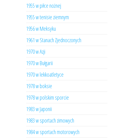
1955 w piłce nożnej
1955 w tenisie ziemnym
1956 w Meksyku
1961 w Stanach Zjednoczonych
1970 w Azji
1970 w Bułgarii
1970 w lekkoatletyce
1978 w boksie
1978 w polskim sporcie
1983 w Japonii
1983 w sportach zimowych
1984 w sportach motorowych