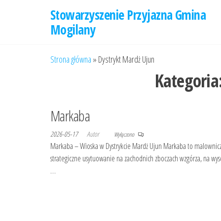
Przejdź
Stowarzyszenie Przyjazna Gmina
do
Mogilany
treści
Strona główna
»
Dystrykt Mardż Ujun
Kategoria
Markaba
2026-05-17
Autor
Wyłączono
Markaba – Wioska w Dystrykcie Mardż Ujun Markaba to malownicza 
strategiczne usytuowanie na zachodnich zboczach wzgórza, na wyso
…