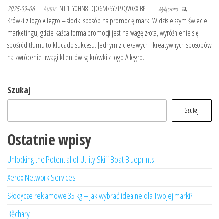
2025-09-06
Autor
NTI1TY0HN8TDJO6MZSY7L9QVOXXIBP
Wyłączono
Krówki z logo Allegro – słodki sposób na promocję marki W dzisiejszym świecie
marketingu, gdzie każda forma promocji jest na wagę złota, wyróżnienie się
spośród tłumu to klucz do sukcesu. Jednym z ciekawych i kreatywnych sposobów
na zwrócenie uwagi klientów są krówki z logo Allegro.…
Szukaj
Szukaj
Ostatnie wpisy
Unlocking the Potential of Utility Skiff Boat Blueprints
Xerox Network Services
Słodycze reklamowe 35 kg – jak wybrać idealne dla Twojej marki?
Běchary