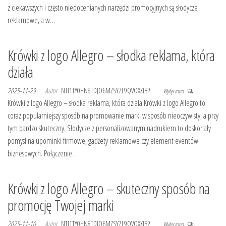
z ciekawszych i często niedocenianych narzędzi promocyjnych są słodycze
reklamowe, a w…
Krówki z logo Allegro – słodka reklama, która
działa
2025-11-29
Autor
NTI1TY0HN8TDJO6MZSY7L9QVOXXIBP
Wyłączono
Krówki z logo Allegro – słodka reklama, która działa Krówki z logo Allegro to
coraz popularniejszy sposób na promowanie marki w sposób nieoczywisty, a przy
tym bardzo skuteczny. Słodycze z personalizowanym nadrukiem to doskonały
pomysł na upominki firmowe, gadżety reklamowe czy element eventów
biznesowych. Połączenie…
Krówki z logo Allegro – skuteczny sposób na
promocję Twojej marki
2025-11-10
Autor
NTI1TY0HN8TDJO6MZSY7L9QVOXXIBP
Wyłączono