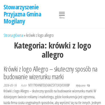
Przejdź
Stowarzyszenie
do
Przyjazna Gmina
treści
Menu
Mogilany
Strona główna
»
krówki z logo allegro
Kategoria:
krówki z logo
allegro
Krówki z logo Allegro – skuteczny sposób na
budowanie wizerunku marki
2026-03-16
Autor
NTI1TY0HN8TDJO6MZSY7L9QVOXXIBP
Wyłączono
Krówki z logo Allegro – skuteczny sposób na budowanie wizerunku marki W
dzisiejszym świecie reklamy i marketingu, gdzie konkurencja jest ogromna,
każda firma szuka oryginalnych sposobów, aby wyróżnić się na tle innych. Jednym