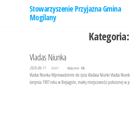
Przejdź
Stowarzyszenie Przyjazna Gmina
do
Mogilany
treści
Kategoria
Vladas Niunka
2026-06-11
Autor
Wyłączono
Vladas Niunka Wprowadzenie do życia Vladasa Niunki Vladas Niunka j
sierpnia 1907 roku w Bejsagole, małej miejscowości położonej w pół