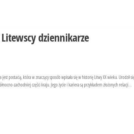
:
Litewscy dziennikarze
est postacią, która w znaczący sposób wpisała się w historię Litwy XX wieku. Urodził si
nocno-zachodniej części kraju. Jego życie i kariera są przykładem złożonych relacji…