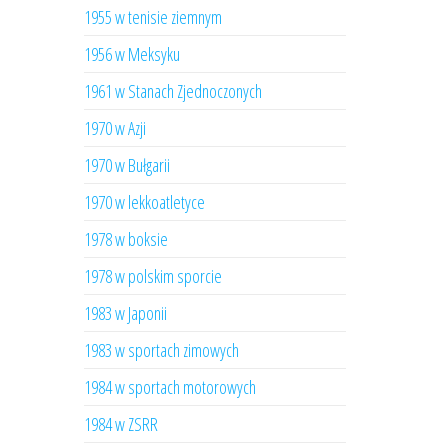
1955 w tenisie ziemnym
1956 w Meksyku
1961 w Stanach Zjednoczonych
1970 w Azji
1970 w Bułgarii
1970 w lekkoatletyce
1978 w boksie
1978 w polskim sporcie
1983 w Japonii
1983 w sportach zimowych
1984 w sportach motorowych
1984 w ZSRR