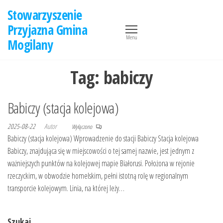
Przejdź
Stowarzyszenie
do
Przyjazna Gmina
treści
Menu
Mogilany
Tag:
babiczy
Babiczy (stacja kolejowa)
2025-08-22
Autor
Wyłączono
Babiczy (stacja kolejowa) Wprowadzenie do stacji Babiczy Stacja kolejowa
Babiczy, znajdująca się w miejscowości o tej samej nazwie, jest jednym z
ważniejszych punktów na kolejowej mapie Białorusi. Położona w rejonie
rzeczyckim, w obwodzie homelskim, pełni istotną rolę w regionalnym
transporcie kolejowym. Linia, na której leży…
Szukaj