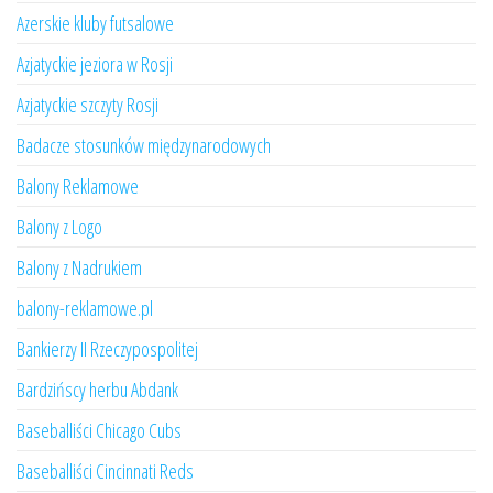
Azerskie kluby futsalowe
Azjatyckie jeziora w Rosji
Azjatyckie szczyty Rosji
Badacze stosunków międzynarodowych
Balony Reklamowe
Balony z Logo
Balony z Nadrukiem
balony-reklamowe.pl
Bankierzy II Rzeczypospolitej
Bardzińscy herbu Abdank
Baseballiści Chicago Cubs
Baseballiści Cincinnati Reds