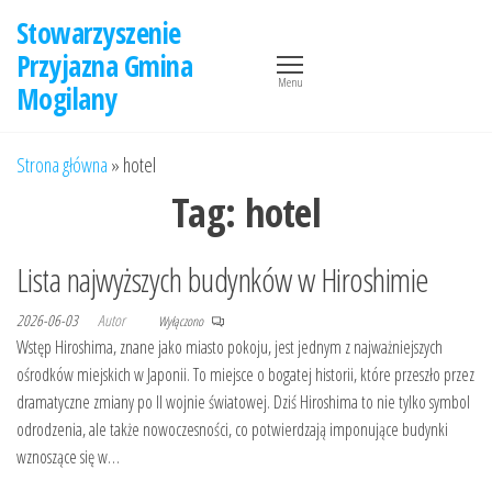
Przejdź
Stowarzyszenie
do
Przyjazna Gmina
treści
Menu
Mogilany
Strona główna
»
hotel
Tag:
hotel
Lista najwyższych budynków w Hiroshimie
2026-06-03
Autor
Wyłączono
Wstęp Hiroshima, znane jako miasto pokoju, jest jednym z najważniejszych
ośrodków miejskich w Japonii. To miejsce o bogatej historii, które przeszło przez
dramatyczne zmiany po II wojnie światowej. Dziś Hiroshima to nie tylko symbol
odrodzenia, ale także nowoczesności, co potwierdzają imponujące budynki
wznoszące się w…