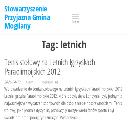
Przejdź
Stowarzyszenie
do
Przyjazna Gmina
treści
Menu
Mogilany
Tag:
letnich
Tenis stołowy na Letnich Igrzyskach
Paraolimpijskich 2012
2026-04-13
Autor
Wyłączono
Wprowadzenie do tenisa stołowego na Letnich Igrzyskach Paraolimpijskich 2012
Letnie Igrzyska Paraolimpijskie 2012, które odbyły się w Londynie, były jednym z
najważniejszych wydarzeń sportowych dla osób z niepełnosprawnościami. Tenis
stołowy, jako jedna z dyscyplin, przyciągnął uwagę wielu fanów sportu i był
świadkiem emocjonujących zmagań. Wydarzenie…