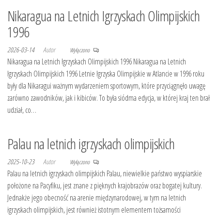
Nikaragua na Letnich Igrzyskach Olimpijskich
1996
2026-03-14
Autor
Wyłączono
Nikaragua na Letnich Igrzyskach Olimpijskich 1996 Nikaragua na Letnich
Igrzyskach Olimpijskich 1996 Letnie Igrzyska Olimpijskie w Atlancie w 1996 roku
były dla Nikaragui ważnym wydarzeniem sportowym, które przyciągnęło uwagę
zarówno zawodników, jak i kibiców. To była siódma edycja, w której kraj ten brał
udział, co…
Palau na letnich igrzyskach olimpijskich
2025-10-23
Autor
Wyłączono
Palau na letnich igrzyskach olimpijskich Palau, niewielkie państwo wyspiarskie
położone na Pacyfiku, jest znane z pięknych krajobrazów oraz bogatej kultury.
Jednakże jego obecność na arenie międzynarodowej, w tym na letnich
igrzyskach olimpijskich, jest również istotnym elementem tożsamości