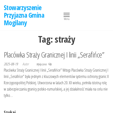
Przejdź
Stowarzyszenie
do
Przyjazna Gmina
treści
Menu
Mogilany
Tag:
straży
Placówka Straży Granicznej I linii „Serafińce”
2025-08-19
Autor
Wyłączono
Placówka Straży Granicznej I linii „Serafińce” Wstęp Placówka Straży Granicznej I
linii „Serafińce” była jednym z kluczowych elementów systemu ochrony granic II
Rzeczypospolitej Polskiej. Utworzona w latach 20. XX wieku, pełniła istotną rolę
w zabezpieczaniu granicy polsko-rumuńskiej, a jej działalność miała na celu nie
tylko…
Szukaj