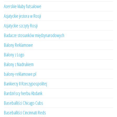
Azerskie kluby futsalowe
Azjatyckie jeziora w Rosji
Azjatyckie szczyty Rosji
Badacze stosunków międzynarodowych
Balony Reklamowe
Balony z Logo
Balony z Nadrukiem
balony-reklamowe.pl
Bankierzy II Rzeczypospolitej
Bardzińscy herbu Abdank
Baseballiści Chicago Cubs
Baseballiści Cincinnati Reds