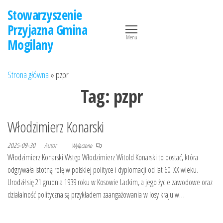
Przejdź
Stowarzyszenie
do
Przyjazna Gmina
treści
Menu
Mogilany
Strona główna
»
pzpr
Tag:
pzpr
Włodzimierz Konarski
2025-09-30
Autor
Wyłączono
Włodzimierz Konarski Wstęp Włodzimierz Witold Konarski to postać, która
odgrywała istotną rolę w polskiej polityce i dyplomacji od lat 60. XX wieku.
Urodził się 21 grudnia 1939 roku w Kosowie Lackim, a jego życie zawodowe oraz
działalność polityczna są przykładem zaangażowania w losy kraju w…