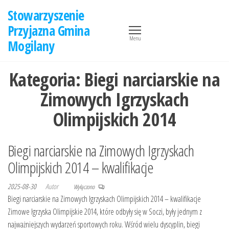
Przejdź
Stowarzyszenie
do
Przyjazna Gmina
treści
Menu
Mogilany
Kategoria:
Biegi narciarskie na
Zimowych Igrzyskach
Olimpijskich 2014
Biegi narciarskie na Zimowych Igrzyskach
Olimpijskich 2014 – kwalifikacje
2025-08-30
Autor
Wyłączono
Biegi narciarskie na Zimowych Igrzyskach Olimpijskich 2014 – kwalifikacje
Zimowe Igrzyska Olimpijskie 2014, które odbyły się w Soczi, były jednym z
najważniejszych wydarzeń sportowych roku. Wśród wielu dyscyplin, biegi