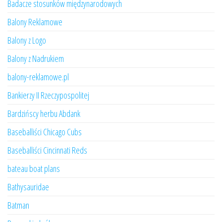
Badacze stosunków międzynarodowych
Balony Reklamowe
Balony z Logo
Balony z Nadrukiem
balony-reklamowe.pl
Bankierzy II Rzeczypospolitej
Bardzińscy herbu Abdank
Baseballiści Chicago Cubs
Baseballiści Cincinnati Reds
bateau boat plans
Bathysauridae
Batman