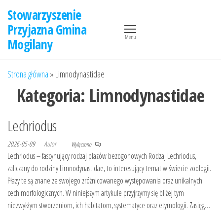
Przejdź
Stowarzyszenie
do
Przyjazna Gmina
treści
Menu
Mogilany
Strona główna
»
Limnodynastidae
Kategoria:
Limnodynastidae
Lechriodus
2026-05-09
Autor
Wyłączono
Lechriodus – fascynujący rodzaj płazów bezogonowych Rodzaj Lechriodus,
zaliczany do rodziny Limnodynastidae, to interesujący temat w świecie zoologii.
Płazy te są znane ze swojego zróżnicowanego występowania oraz unikalnych
cech morfologicznych. W niniejszym artykule przyjrzymy się bliżej tym
niezwykłym stworzeniom, ich habitatom, systematyce oraz etymologii. Zasięg…