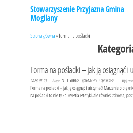
Przejdź
Stowarzyszenie Przyjazna Gmina
do
Mogilany
treści
Strona główna
»
forma na pośladki
Kategori
Forma na pośladki – jak ją osiągnąć i 
2026-05-25
Autor
NTI1TY0HN8TDJO6MZSY7L9QVOXXIBP
Wyłączo
Forma na pośladki – jak ją osiągnąć i utrzymać? Marzenie o piękni
na pośladki to nie tylko kwestia estetyki, ale również zdrowia, p