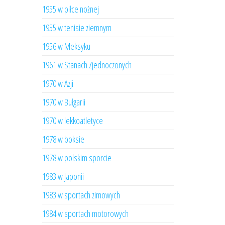
1955 w piłce nożnej
1955 w tenisie ziemnym
1956 w Meksyku
1961 w Stanach Zjednoczonych
1970 w Azji
1970 w Bułgarii
1970 w lekkoatletyce
1978 w boksie
1978 w polskim sporcie
1983 w Japonii
1983 w sportach zimowych
1984 w sportach motorowych