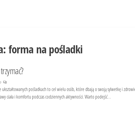
a:
forma na pośladki
utrzymać?
no
e ukształtowanych pośladkach to cel wielu osób, które dbają o swoją sylwetkę i zdrow
ostawy ciała i komfortu podczas codziennych aktywności. Warto podejść…