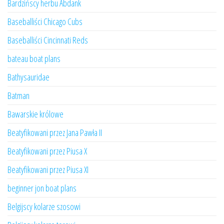
Bardzińscy herbu Abdank
Baseballiści Chicago Cubs
Baseballiści Cincinnati Reds
bateau boat plans
Bathysauridae
Batman
Bawarskie królowe
Beatyfikowani przez Jana Pawła II
Beatyfikowani przez Piusa X
Beatyfikowani przez Piusa XI
beginner jon boat plans
Belgijscy kolarze szosowi