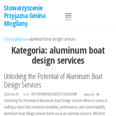
Przejdź
Stowarzyszenie
do
Przyjazna Gmina
treści
Menu
Mogilany
Strona główna
»
aluminum boat design services
Kategoria:
aluminum boat
design services
Unlocking the Potential of Aluminum Boat
Design Services
2026-06-09
Autor
NTI1TY0HN8TDJO6MZSY7L9QVOXXIBP
Wyłączono
Unlocking the Potential of Aluminum Boat Design Services When it comes to
crafting a vessel that combines durability, performance, and customizability,
aluminum boat design services stand out as an essential resource. Whether