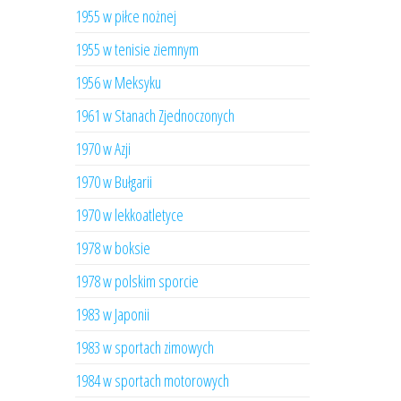
1955 w piłce nożnej
1955 w tenisie ziemnym
1956 w Meksyku
1961 w Stanach Zjednoczonych
1970 w Azji
1970 w Bułgarii
1970 w lekkoatletyce
1978 w boksie
1978 w polskim sporcie
1983 w Japonii
1983 w sportach zimowych
1984 w sportach motorowych