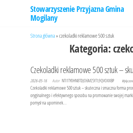
Przejdź
Stowarzyszenie Przyjazna Gmina
do
Mogilany
treści
Strona główna
»
czekoladki reklamowe 500 sztuk
Kategoria:
czek
Czekoladki reklamowe 500 sztuk – sk
2026-05-16
Autor
NTI1TY0HN8TDJO6MZSY7L9QVOXXIBP
Wyłączo
Czekoladki reklamowe 500 sztuk – skuteczna i smaczna forma prom
oryginalnego i efektywnego sposobu na promowanie swojej marki 
pomysł na upominek…