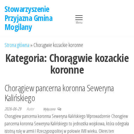
Przejdź
Stowarzyszenie
do
Przyjazna Gmina
treści
Menu
Mogilany
Strona główna
»
Chorągwie kozackie koronne
Kategoria:
Chorągwie kozackie
koronne
Chorągiew pancerna koronna Seweryna
Kalińskiego
2026-06-29
Autor
Wyłączono
Chorągiew pancerna koronna Seweryna Kalińskiego Wprowadzenie Chorągiew
pancerna koronna Seweryna Kalińskiego to jednostka wojskowa, która odegrała
istotną rolę w armii I Rzeczypospolitej w połowie XVII wieku. Okres ten