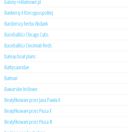
balony-reklamowe.pl
Bankierzy II Rzeczypospolitej
Bardzińscy herbu Abdank
Baseballiści Chicago Cubs
Baseballiści Cincinnati Reds
bateau boat plans
Bathysauridae
Batman
Bawarskie królowe
Beatyfikowani przez Jana Pawła II
Beatyfikowani przez Piusa X
Beatyfikowani przez Piusa XI