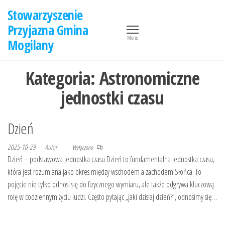
Przejdź
Stowarzyszenie
do
Przyjazna Gmina
treści
Menu
Mogilany
Kategoria:
Astronomiczne
jednostki czasu
Dzień
2025-10-29
Autor
Wyłączono
Dzień – podstawowa jednostka czasu Dzień to fundamentalna jednostka czasu,
która jest rozumiana jako okres między wschodem a zachodem Słońca. To
pojęcie nie tylko odnosi się do fizycznego wymiaru, ale także odgrywa kluczową
rolę w codziennym życiu ludzi. Często pytając „jaki dzisiaj dzień?”, odnosimy się…