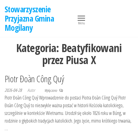
Przejdź
Stowarzyszenie
do
Przyjazna Gmina
treści
Menu
Mogilany
Kategoria:
Beatyfikowani
przez Piusa X
Piotr Đoàn Công Quý
2026-04-28
Autor
Wyłączono
Piotr Đoàn Công Quý Wprowadzenie do postaci Piotra Đoàn Công Quý Piotr
Đoàn Công Quý to niezwykle ważna postać w historii Kościoła katolickiego,
szczególnie w kontekście Wietnamu. Urodził się około 1826 roku w Búng, w
rodzinie o głębokich tradycjach katolickich. Jego życie, mimo krótkiego trwania,
…