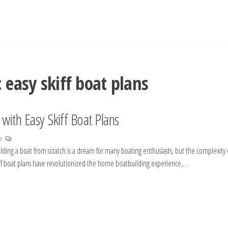
:
easy skiff boat plans
with Easy Skiff Boat Plans
no
ilding a boat from scratch is a dream for many boating enthusiasts, but the complexity 
skiff boat plans have revolutionized the home boatbuilding experience,…