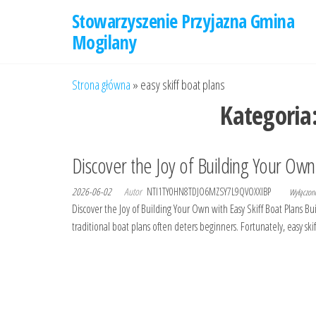
Przejdź
Stowarzyszenie Przyjazna Gmina
do
Mogilany
treści
Strona główna
»
easy skiff boat plans
Kategoria
Discover the Joy of Building Your Own 
2026-06-02
Autor
NTI1TY0HN8TDJO6MZSY7L9QVOXXIBP
Wyłączo
Discover the Joy of Building Your Own with Easy Skiff Boat Plans Bu
traditional boat plans often deters beginners. Fortunately, easy 