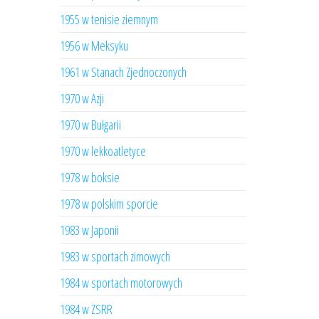
1955 w tenisie ziemnym
1956 w Meksyku
1961 w Stanach Zjednoczonych
1970 w Azji
1970 w Bułgarii
1970 w lekkoatletyce
1978 w boksie
1978 w polskim sporcie
1983 w Japonii
1983 w sportach zimowych
1984 w sportach motorowych
1984 w ZSRR