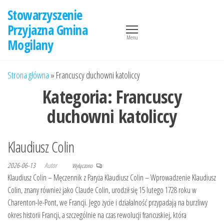
Przejdź
Stowarzyszenie
do
Przyjazna Gmina
treści
Menu
Mogilany
Strona główna
»
Francuscy duchowni katoliccy
Kategoria:
Francuscy
duchowni katoliccy
Klaudiusz Colin
2026-06-13
Autor
Wyłączono
Klaudiusz Colin – Męczennik z Paryża Klaudiusz Colin – Wprowadzenie Klaudiusz
Colin, znany również jako Claude Colin, urodził się 15 lutego 1728 roku w
Charenton-le-Pont, we Francji. Jego życie i działalność przypadają na burzliwy
okres historii Francji, a szczególnie na czas rewolucji francuskiej, która