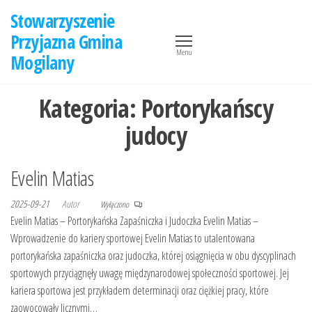
Przejdź
Stowarzyszenie
do
Przyjazna Gmina
treści
Menu
Mogilany
Kategoria:
Portorykańscy
judocy
Evelin Matias
2025-09-21
Autor
Wyłączono
Evelin Matias – Portorykańska Zapaśniczka i Judoczka Evelin Matias –
Wprowadzenie do kariery sportowej Evelin Matias to utalentowana
portorykańska zapaśniczka oraz judoczka, której osiągnięcia w obu dyscyplinach
sportowych przyciągnęły uwagę międzynarodowej społeczności sportowej. Jej
kariera sportowa jest przykładem determinacji oraz ciężkiej pracy, które
zaowocowały licznymi…