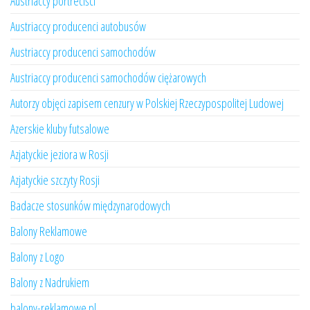
Austriaccy portreciści
Austriaccy producenci autobusów
Austriaccy producenci samochodów
Austriaccy producenci samochodów ciężarowych
Autorzy objęci zapisem cenzury w Polskiej Rzeczypospolitej Ludowej
Azerskie kluby futsalowe
Azjatyckie jeziora w Rosji
Azjatyckie szczyty Rosji
Badacze stosunków międzynarodowych
Balony Reklamowe
Balony z Logo
Balony z Nadrukiem
balony-reklamowe.pl