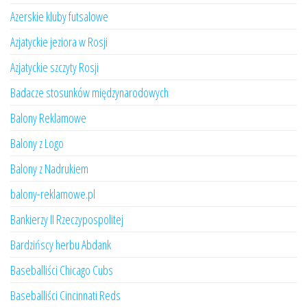
Azerskie kluby futsalowe
Azjatyckie jeziora w Rosji
Azjatyckie szczyty Rosji
Badacze stosunków międzynarodowych
Balony Reklamowe
Balony z Logo
Balony z Nadrukiem
balony-reklamowe.pl
Bankierzy II Rzeczypospolitej
Bardzińscy herbu Abdank
Baseballiści Chicago Cubs
Baseballiści Cincinnati Reds