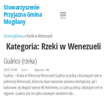
Przejdź
Stowarzyszenie
do
Przyjazna Gmina
treści
Menu
Mogilany
Strona główna
»
Rzeki w Wenezueli
Kategoria:
Rzeki w Wenezueli
Guárico (rzeka)
2025-10-06
Autor
Wyłączono
Guárico – Rzeka w Północnej Wenezueli Guárico to jedna z kluczowych rzek w
północnej Wenezueli, która ma duże znaczenie zarówno ekologiczne, jak i
kulturowe. Jej długość wynosi 483 kilometry, co czyni ją jedną z dłuższych rzek w
regionie. Guárico jest nie tylko ciekawym obiektem dla…