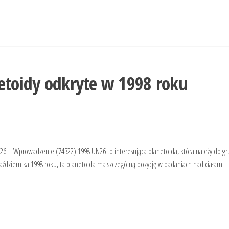
etoidy odkryte w 1998 roku
26 – Wprowadzenie (74322) 1998 UN26 to interesująca planetoida, która należy do gr
aździernika 1998 roku, ta planetoida ma szczególną pozycję w badaniach nad ciałami