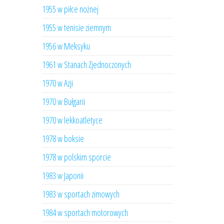
1955 w piłce nożnej
1955 w tenisie ziemnym
1956 w Meksyku
1961 w Stanach Zjednoczonych
1970 w Azji
1970 w Bułgarii
1970 w lekkoatletyce
1978 w boksie
1978 w polskim sporcie
1983 w Japonii
1983 w sportach zimowych
1984 w sportach motorowych