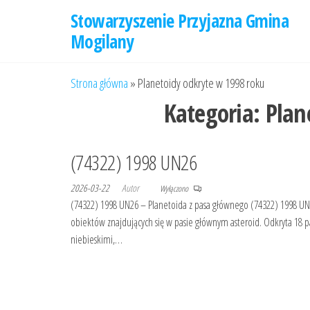
Przejdź
Stowarzyszenie Przyjazna Gmina
do
Mogilany
treści
Strona główna
»
Planetoidy odkryte w 1998 roku
Kategoria:
Plan
(74322) 1998 UN26
2026-03-22
Autor
Wyłączono
(74322) 1998 UN26 – Planetoida z pasa głównego (74322) 1998 UN
obiektów znajdujących się w pasie głównym asteroid. Odkryta 18 p
niebieskimi,…