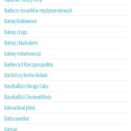
Badacze stosunków międzynarodowych
Balony Reklamowe
Balony z Logo
Balony z Nadrukiem
balony-reklamowe.pl
Bankierzy II Rzeczypospolitej
Bardzińscy herbu Abdank
Baseballiści Chicago Cubs
Baseballiści Cincinnati Reds
bateau boat plans
Bathysauridae
Batman