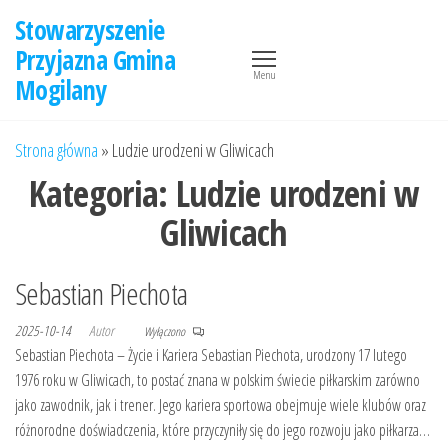
Przejdź
Stowarzyszenie
do
Przyjazna Gmina
treści
Menu
Mogilany
Strona główna
»
Ludzie urodzeni w Gliwicach
Kategoria:
Ludzie urodzeni w
Gliwicach
Sebastian Piechota
2025-10-14
Autor
Wyłączono
Sebastian Piechota – Życie i Kariera Sebastian Piechota, urodzony 17 lutego
1976 roku w Gliwicach, to postać znana w polskim świecie piłkarskim zarówno
jako zawodnik, jak i trener. Jego kariera sportowa obejmuje wiele klubów oraz
różnorodne doświadczenia, które przyczyniły się do jego rozwoju jako piłkarza…