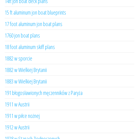
14ft jon boat deck plans
15 ft aluminum jon boat blueprints
17 foot aluminum jon boat plans
1760 jon boat plans
18 foot aluminum skiff plans
1882 w sporcie
1882 w Wielkiej Brytanii
1883 w Wielkiej Brytanii
191 błogosławionych męczenników z Paryża
1911 w Austrii
1911 w piłce nożnej
1912 w Austrii
1928 w Stanach Zjednoczonych