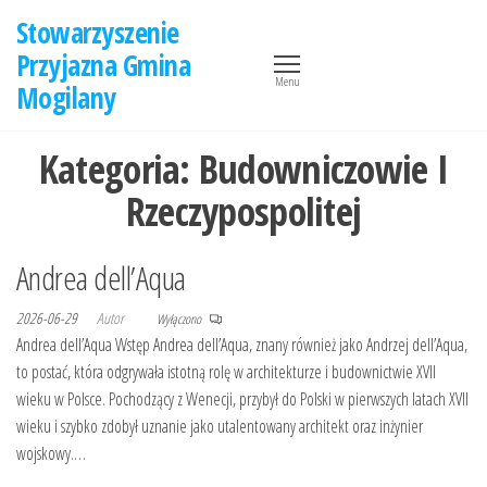
Przejdź
Stowarzyszenie
do
Przyjazna Gmina
treści
Menu
Mogilany
Kategoria:
Budowniczowie I
Rzeczypospolitej
Andrea dell’Aqua
2026-06-29
Autor
Wyłączono
Andrea dell’Aqua Wstęp Andrea dell’Aqua, znany również jako Andrzej dell’Aqua,
to postać, która odgrywała istotną rolę w architekturze i budownictwie XVII
wieku w Polsce. Pochodzący z Wenecji, przybył do Polski w pierwszych latach XVII
wieku i szybko zdobył uznanie jako utalentowany architekt oraz inżynier
wojskowy.…