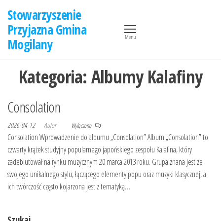
Przejdź
Stowarzyszenie
do
Przyjazna Gmina
treści
Menu
Mogilany
Kategoria:
Albumy Kalafiny
Consolation
2026-04-12
Autor
Wyłączono
Consolation Wprowadzenie do albumu „Consolation” Album „Consolation” to
czwarty krążek studyjny popularnego japońskiego zespołu Kalafina, który
zadebiutował na rynku muzycznym 20 marca 2013 roku. Grupa znana jest ze
swojego unikalnego stylu, łączącego elementy popu oraz muzyki klasycznej, a
ich twórczość często kojarzona jest z tematyką…
Szukaj