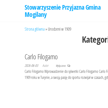
Przejdź
Stowarzyszenie Przyjazna Gmina
do
Mogilany
treści
Strona główna
»
Urodzeni w 1909
Kategor
Carlo Filogamo
2026-06-03
Autor
Wyłączono
Carlo Filogamo Wprowadzenie do sylwetki Carlo Filogamo Carlo Filog
1909 roku w Turynie, a swoją pasję do sportu rozwijał w czasach, 