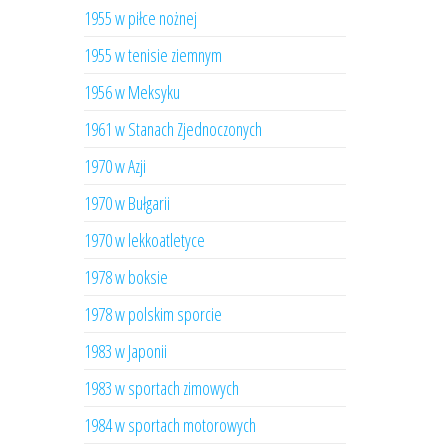
1955 w piłce nożnej
1955 w tenisie ziemnym
1956 w Meksyku
1961 w Stanach Zjednoczonych
1970 w Azji
1970 w Bułgarii
1970 w lekkoatletyce
1978 w boksie
1978 w polskim sporcie
1983 w Japonii
1983 w sportach zimowych
1984 w sportach motorowych