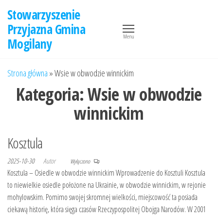
Przejdź
Stowarzyszenie
do
Przyjazna Gmina
treści
Menu
Mogilany
Strona główna
»
Wsie w obwodzie winnickim
Kategoria:
Wsie w obwodzie
winnickim
Kosztula
2025-10-30
Autor
Wyłączono
Kosztula – Osiedle w obwodzie winnickim Wprowadzenie do Kosztuli Kosztula
to niewielkie osiedle położone na Ukrainie, w obwodzie winnickim, w rejonie
mohylowskim. Pomimo swojej skromnej wielkości, miejscowość ta posiada
ciekawą historię, która sięga czasów Rzeczypospolitej Obojga Narodów. W 2001