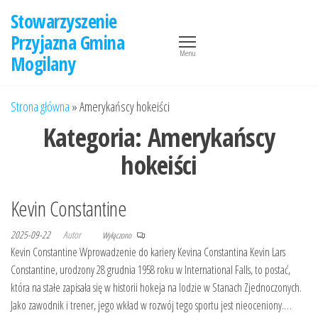
Przejdź
Stowarzyszenie
do
Przyjazna Gmina
treści
Menu
Mogilany
Strona główna
»
Amerykańscy hokeiści
Kategoria:
Amerykańscy
hokeiści
Kevin Constantine
2025-09-22
Autor
Wyłączono
Kevin Constantine Wprowadzenie do kariery Kevina Constantina Kevin Lars
Constantine, urodzony 28 grudnia 1958 roku w International Falls, to postać,
która na stałe zapisała się w historii hokeja na lodzie w Stanach Zjednoczonych.
Jako zawodnik i trener, jego wkład w rozwój tego sportu jest nieoceniony.…