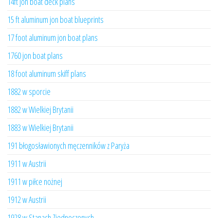
14ft jon boat deck plans
15 ft aluminum jon boat blueprints
17 foot aluminum jon boat plans
1760 jon boat plans
18 foot aluminum skiff plans
1882 w sporcie
1882 w Wielkiej Brytanii
1883 w Wielkiej Brytanii
191 błogosławionych męczenników z Paryża
1911 w Austrii
1911 w piłce nożnej
1912 w Austrii
1928 w Stanach Zjednoczonych