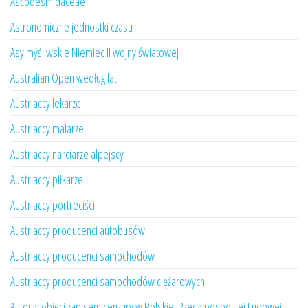
Ascodesmidaceae
Astronomiczne jednostki czasu
Asy myśliwskie Niemiec II wojny światowej
Australian Open według lat
Austriaccy lekarze
Austriaccy malarze
Austriaccy narciarze alpejscy
Austriaccy piłkarze
Austriaccy portreciści
Austriaccy producenci autobusów
Austriaccy producenci samochodów
Austriaccy producenci samochodów ciężarowych
Autorzy objęci zapisem cenzury w Polskiej Rzeczypospolitej Ludowej