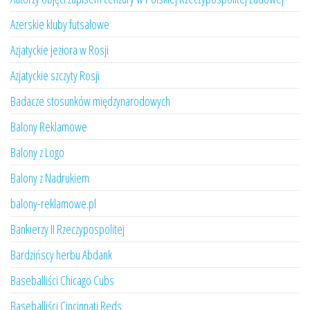
Azerskie kluby futsalowe
Azjatyckie jeziora w Rosji
Azjatyckie szczyty Rosji
Badacze stosunków międzynarodowych
Balony Reklamowe
Balony z Logo
Balony z Nadrukiem
balony-reklamowe.pl
Bankierzy II Rzeczypospolitej
Bardzińscy herbu Abdank
Baseballiści Chicago Cubs
Baseballiści Cincinnati Reds