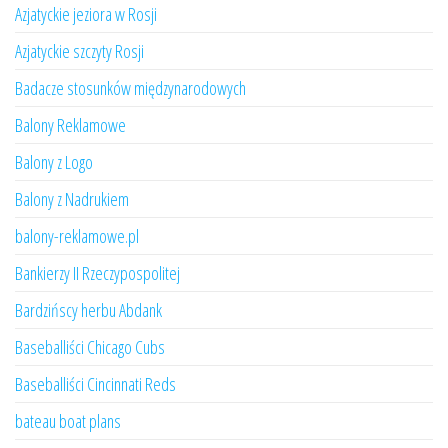
Azjatyckie jeziora w Rosji
Azjatyckie szczyty Rosji
Badacze stosunków międzynarodowych
Balony Reklamowe
Balony z Logo
Balony z Nadrukiem
balony-reklamowe.pl
Bankierzy II Rzeczypospolitej
Bardzińscy herbu Abdank
Baseballiści Chicago Cubs
Baseballiści Cincinnati Reds
bateau boat plans