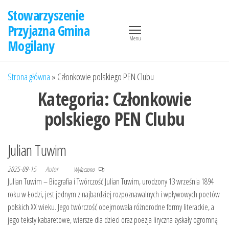
Przejdź
Stowarzyszenie
do
Przyjazna Gmina
treści
Menu
Mogilany
Strona główna
»
Członkowie polskiego PEN Clubu
Kategoria:
Członkowie
polskiego PEN Clubu
Julian Tuwim
2025-09-15
Autor
Wyłączono
Julian Tuwim – Biografia i Twórczość Julian Tuwim, urodzony 13 września 1894
roku w Łodzi, jest jednym z najbardziej rozpoznawalnych i wpływowych poetów
polskich XX wieku. Jego twórczość obejmowała różnorodne formy literackie, a
jego teksty kabaretowe, wiersze dla dzieci oraz poezja liryczna zyskały ogromną