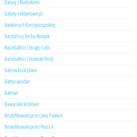
Balony z Nadrukiem
balony-reklamowe.pl
Bankierzy II Rzeczypospolitej
Bardzińscy herbu Abdank
Baseballiści Chicago Cubs
Baseballiści Cincinnati Reds
bateau boat plans
Bathysauridae
Batman
Bawarskie królowe
Beatyfikowani przez Jana Pawła II
Beatyfikowani przez Piusa X