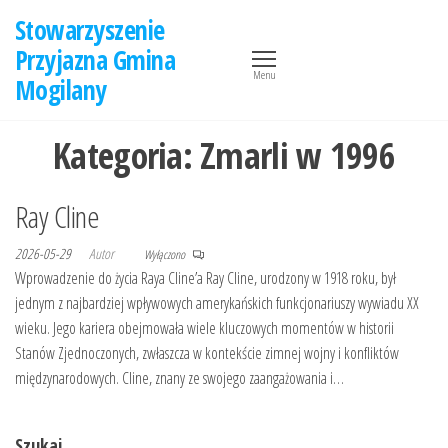
Przejdź
Stowarzyszenie
do
Przyjazna Gmina
treści
Menu
Mogilany
Kategoria:
Zmarli w 1996
Ray Cline
2026-05-29
Autor
Wyłączono
Wprowadzenie do życia Raya Cline’a Ray Cline, urodzony w 1918 roku, był
jednym z najbardziej wpływowych amerykańskich funkcjonariuszy wywiadu XX
wieku. Jego kariera obejmowała wiele kluczowych momentów w historii
Stanów Zjednoczonych, zwłaszcza w kontekście zimnej wojny i konfliktów
międzynarodowych. Cline, znany ze swojego zaangażowania i…
Szukaj