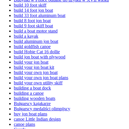
build 10 foot skiff
build 14 foot jon boat
build 33 foot aluminum boat
build 8 foot jon boat
build 9 foot skiff boat
build a boat motor stand
build a kayak
build aluminum jon boat
build goldfish canoe
build Hobie Cat 16 dollie
build jon boat with plywood
build your jon boat
build your jon boat kit
build your own jon boat
build your own jon boat plans
build your own utility skiff
building a boat dock
building a canoe
building wooden boats
Bułgarscy kajakarze
Bułgarscy medaliści olimpijscy
buy jon boat plans
canoe Little Indian design
canoe plans