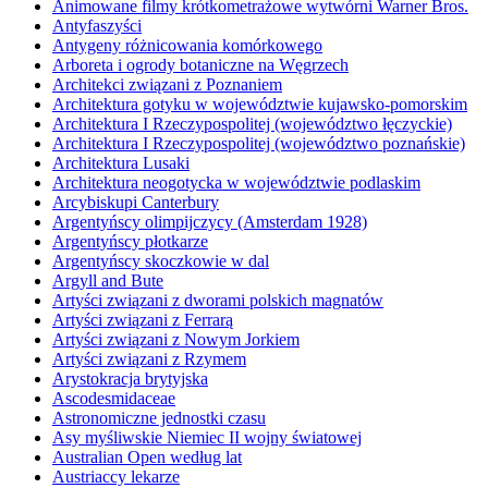
Animowane filmy krótkometrażowe wytwórni Warner Bros.
Antyfaszyści
Antygeny różnicowania komórkowego
Arboreta i ogrody botaniczne na Węgrzech
Architekci związani z Poznaniem
Architektura gotyku w województwie kujawsko-pomorskim
Architektura I Rzeczypospolitej (województwo łęczyckie)
Architektura I Rzeczypospolitej (województwo poznańskie)
Architektura Lusaki
Architektura neogotycka w województwie podlaskim
Arcybiskupi Canterbury
Argentyńscy olimpijczycy (Amsterdam 1928)
Argentyńscy płotkarze
Argentyńscy skoczkowie w dal
Argyll and Bute
Artyści związani z dworami polskich magnatów
Artyści związani z Ferrarą
Artyści związani z Nowym Jorkiem
Artyści związani z Rzymem
Arystokracja brytyjska
Ascodesmidaceae
Astronomiczne jednostki czasu
Asy myśliwskie Niemiec II wojny światowej
Australian Open według lat
Austriaccy lekarze