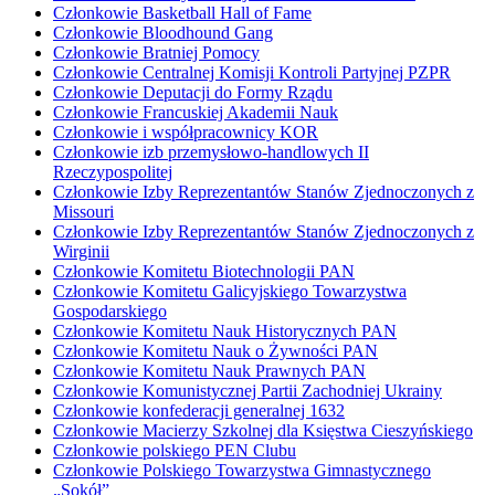
Członkowie Basketball Hall of Fame
Członkowie Bloodhound Gang
Członkowie Bratniej Pomocy
Członkowie Centralnej Komisji Kontroli Partyjnej PZPR
Członkowie Deputacji do Formy Rządu
Członkowie Francuskiej Akademii Nauk
Członkowie i współpracownicy KOR
Członkowie izb przemysłowo-handlowych II
Rzeczypospolitej
Członkowie Izby Reprezentantów Stanów Zjednoczonych z
Missouri
Członkowie Izby Reprezentantów Stanów Zjednoczonych z
Wirginii
Członkowie Komitetu Biotechnologii PAN
Członkowie Komitetu Galicyjskiego Towarzystwa
Gospodarskiego
Członkowie Komitetu Nauk Historycznych PAN
Członkowie Komitetu Nauk o Żywności PAN
Członkowie Komitetu Nauk Prawnych PAN
Członkowie Komunistycznej Partii Zachodniej Ukrainy
Członkowie konfederacji generalnej 1632
Członkowie Macierzy Szkolnej dla Księstwa Cieszyńskiego
Członkowie polskiego PEN Clubu
Członkowie Polskiego Towarzystwa Gimnastycznego
„Sokół”