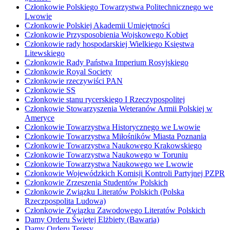
Członkowie Polskiego Towarzystwa Politechnicznego we
Lwowie
Członkowie Polskiej Akademii Umiejętności
Członkowie Przysposobienia Wojskowego Kobiet
Członkowie rady hospodarskiej Wielkiego Księstwa
Litewskiego
Członkowie Rady Państwa Imperium Rosyjskiego
Członkowie Royal Society
Członkowie rzeczywiści PAN
Członkowie SS
Członkowie stanu rycerskiego I Rzeczypospolitej
Członkowie Stowarzyszenia Weteranów Armii Polskiej w
Ameryce
Członkowie Towarzystwa Historycznego we Lwowie
Członkowie Towarzystwa Miłośników Miasta Poznania
Członkowie Towarzystwa Naukowego Krakowskiego
Członkowie Towarzystwa Naukowego w Toruniu
Członkowie Towarzystwa Naukowego we Lwowie
Członkowie Wojewódzkich Komisji Kontroli Partyjnej PZPR
Członkowie Zrzeszenia Studentów Polskich
Członkowie Związku Literatów Polskich (Polska
Rzeczpospolita Ludowa)
Członkowie Związku Zawodowego Literatów Polskich
Damy Orderu Świętej Elżbiety (Bawaria)
Damy Orderu Teresy