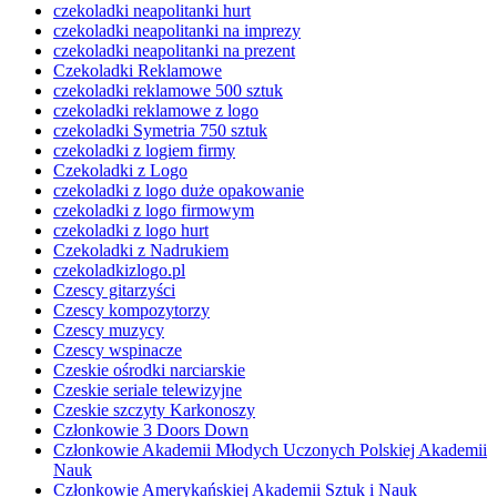
czekoladki neapolitanki hurt
czekoladki neapolitanki na imprezy
czekoladki neapolitanki na prezent
Czekoladki Reklamowe
czekoladki reklamowe 500 sztuk
czekoladki reklamowe z logo
czekoladki Symetria 750 sztuk
czekoladki z logiem firmy
Czekoladki z Logo
czekoladki z logo duże opakowanie
czekoladki z logo firmowym
czekoladki z logo hurt
Czekoladki z Nadrukiem
czekoladkizlogo.pl
Czescy gitarzyści
Czescy kompozytorzy
Czescy muzycy
Czescy wspinacze
Czeskie ośrodki narciarskie
Czeskie seriale telewizyjne
Czeskie szczyty Karkonoszy
Członkowie 3 Doors Down
Członkowie Akademii Młodych Uczonych Polskiej Akademii
Nauk
Członkowie Amerykańskiej Akademii Sztuk i Nauk