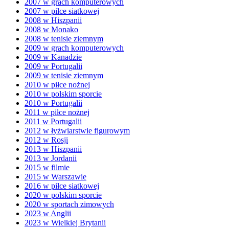
2007 w grach komputerowych
2007 w piłce siatkowej
2008 w Hiszpanii
2008 w Monako
2008 w tenisie ziemnym
2009 w grach komputerowych
2009 w Kanadzie
2009 w Portugalii
2009 w tenisie ziemnym
2010 w piłce nożnej
2010 w polskim sporcie
2010 w Portugalii
2011 w piłce nożnej
2011 w Portugalii
2012 w łyżwiarstwie figurowym
2012 w Rosji
2013 w Hiszpanii
2013 w Jordanii
2015 w filmie
2015 w Warszawie
2016 w piłce siatkowej
2020 w polskim sporcie
2020 w sportach zimowych
2023 w Anglii
2023 w Wielkiej Brytanii