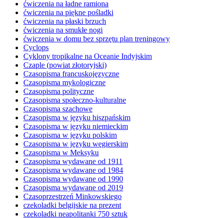
ćwiczenia na ładne ramiona
ćwiczenia na piękne pośladki
ćwiczenia na płaski brzuch
ćwiczenia na smukłe nogi
ćwiczenia w domu bez sprzętu plan treningowy
Cyclops
Cyklony tropikalne na Oceanie Indyjskim
Czaple (powiat złotoryjski)
Czasopisma francuskojęzyczne
Czasopisma mykologiczne
Czasopisma polityczne
Czasopisma społeczno-kulturalne
Czasopisma szachowe
Czasopisma w języku hiszpańskim
Czasopisma w języku niemieckim
Czasopisma w języku polskim
Czasopisma w języku węgierskim
Czasopisma w Meksyku
Czasopisma wydawane od 1911
Czasopisma wydawane od 1984
Czasopisma wydawane od 1990
Czasopisma wydawane od 2019
Czasoprzestrzeń Minkowskiego
czekoladki belgijskie na prezent
czekoladki neapolitanki 750 sztuk