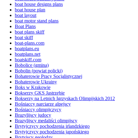
boat house designs plans
boat house plan
boat layout
boat motor stand plans
Boat Plans
boat plans skiff
boat skiff
boat-plans.com
boatplans.eu
boatplans.net
boatskiff.com
Bobolice (gmina)
Bobolin (powiat policki)
Bohaterowie Pracy Socjalistycznej
Bohaterowie Ukrainy
Boks w Krakowie
Bokserzy GKS Jastrzębie
Bokserzy na Letnich Igrzyskach Olimpijskich 2012
Bośniaccy narciarze alpejscy
Bośniaccy olimpijczycy
Brazylijscy judocy
Brazylijscy medaliści olimpijscy
Brytyjczycy pochodzenia irlandzkiego
Brytyjczycy pochodzenia japońskiego
Brytyjscy geolodzy