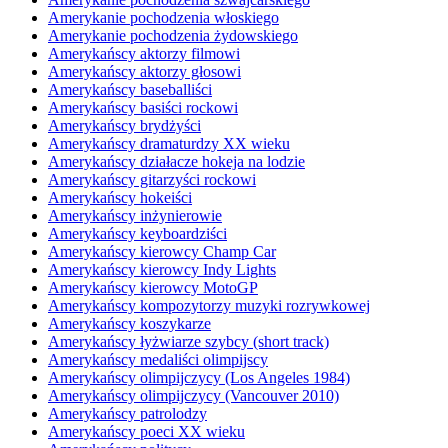
Amerykanie pochodzenia włoskiego
Amerykanie pochodzenia żydowskiego
Amerykańscy aktorzy filmowi
Amerykańscy aktorzy głosowi
Amerykańscy baseballiści
Amerykańscy basiści rockowi
Amerykańscy brydżyści
Amerykańscy dramaturdzy XX wieku
Amerykańscy działacze hokeja na lodzie
Amerykańscy gitarzyści rockowi
Amerykańscy hokeiści
Amerykańscy inżynierowie
Amerykańscy keyboardziści
Amerykańscy kierowcy Champ Car
Amerykańscy kierowcy Indy Lights
Amerykańscy kierowcy MotoGP
Amerykańscy kompozytorzy muzyki rozrywkowej
Amerykańscy koszykarze
Amerykańscy łyżwiarze szybcy (short track)
Amerykańscy medaliści olimpijscy
Amerykańscy olimpijczycy (Los Angeles 1984)
Amerykańscy olimpijczycy (Vancouver 2010)
Amerykańscy patrolodzy
Amerykańscy poeci XX wieku