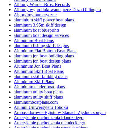
Albumy Warner Bros. Records
Albumy wyprodukowane przez Daza Dillingera
Algorytmy numeryczne
aluminium skiff power boat plans
aluminum 3.95m skiff design
aluminum boat blueprints
aluminum boat design services
Aluminum Boat Plans
aluminum fishing skiff designs
Aluminum Flat Bottom Boat Plans
aluminum jon boat building plans
aluminum jon boat design plans
Aluminum Jon Boat Plans
Aluminum Skiff Boat Plans
aluminum skiff building plans
Aluminum Skiff Plans
Aluminum tender boat plans
aluminum utility boat plans
aluminum utility skiff plans
aluminumboatplans.com
Alumni Uniwersytetu Tohoku
Ambasadorowie Egiptu w Stanach Zjednoczonych
Amerykanie pochodzenia irlandzkiego
Amerykanie pochodzenia niemieckiego
Amerykanie pochodzenia szwajcarskiego