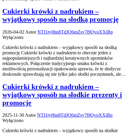
Cukierki krówki z nadrukiem –
wyjątkowy sposób na słodką promocję
2026-04-02
Autor
NTI1ty0hn8TdJO6mZsy7l9QvoXXiBp
Wyłączono
Cukierki krówki z nadrukiem – wyjątkowy sposób na słodką
promocję Cukierki krówki z nadrukiem to obecnie jeden z
najpopularniejszych i najbardziej kreatywnych upominków
reklamowych. Połączenie tradycyjnego smaku krówki z
możliwością personalizacji opakowania sprawia, że te słodycze
doskonale sprawdzają się nie tylko jako słodki poczęstunek, ale…
Cukierki krówki z nadrukiem –
wyjątkowy sposób na słodkie prezenty i
promocje
2025-11-30
Autor
NTI1ty0hn8TdJO6mZsy7l9QvoXXiBp
Wyłączono
Cukierki krówki z nadrukiem – wyjątkowy sposób na słodkie