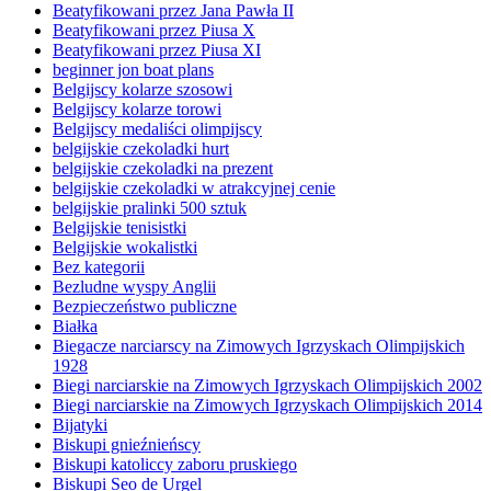
Beatyfikowani przez Jana Pawła II
Beatyfikowani przez Piusa X
Beatyfikowani przez Piusa XI
beginner jon boat plans
Belgijscy kolarze szosowi
Belgijscy kolarze torowi
Belgijscy medaliści olimpijscy
belgijskie czekoladki hurt
belgijskie czekoladki na prezent
belgijskie czekoladki w atrakcyjnej cenie
belgijskie pralinki 500 sztuk
Belgijskie tenisistki
Belgijskie wokalistki
Bez kategorii
Bezludne wyspy Anglii
Bezpieczeństwo publiczne
Białka
Biegacze narciarscy na Zimowych Igrzyskach Olimpijskich
1928
Biegi narciarskie na Zimowych Igrzyskach Olimpijskich 2002
Biegi narciarskie na Zimowych Igrzyskach Olimpijskich 2014
Bijatyki
Biskupi gnieźnieńscy
Biskupi katoliccy zaboru pruskiego
Biskupi Seo de Urgel