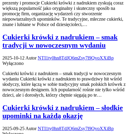
prezenty i promocje Cukierki krówki z nadrukiem zyskują coraz
większą popularność jako oryginalny i skuteczny sposób na
promocję firm, organizację wydarzeń czy stworzenie
niepowtarzalnych upominków. Te tradycyjne, mleczne cukierki,
znane i lubiane w Polsce od dziesięcioleci,…
Cukierki krówki z nadrukiem – smak
tradycji w nowoczesnym wydaniu
2025-10-12
Autor
NTI1ty0hn8TdJO6mZsy7l9QvoXXiBp
Wyłączono
Cukierki krówki z nadrukiem – smak tradycji w nowoczesnym
wydaniu Cukierki krówki z nadrukiem to prawdziwy hit wśród
słodyczy, które łączą w sobie tradycyjny smak polskich krówek z
nowoczesnym designem. Ich popularność rośnie nie tylko wśród
dzieci, ale i dorosłych, którzy chętnie sięgają po te…
Cukierki krówki z nadrukiem – słodkie
upominki na każdą okazję
2025-09-25
Autor
NTI1ty0hn8TdJO6mZsy7l9QvoXXiBp
Wyłączono