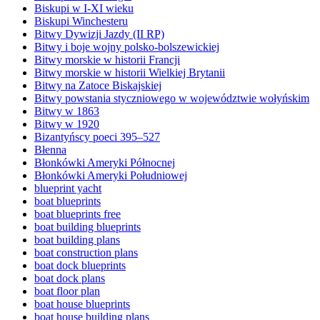
Biskupi w I-XI wieku
Biskupi Winchesteru
Bitwy Dywizji Jazdy (II RP)
Bitwy i boje wojny polsko-bolszewickiej
Bitwy morskie w historii Francji
Bitwy morskie w historii Wielkiej Brytanii
Bitwy na Zatoce Biskajskiej
Bitwy powstania styczniowego w województwie wołyńskim
Bitwy w 1863
Bitwy w 1920
Bizantyńscy poeci 395–527
Błenna
Błonkówki Ameryki Północnej
Błonkówki Ameryki Południowej
blueprint yacht
boat blueprints
boat blueprints free
boat building blueprints
boat building plans
boat construction plans
boat dock blueprints
boat dock plans
boat floor plan
boat house blueprints
boat house building plans