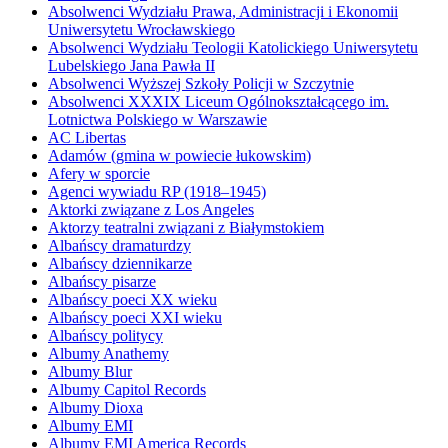
Absolwenci Wydziału Prawa, Administracji i Ekonomii
Uniwersytetu Wrocławskiego
Absolwenci Wydziału Teologii Katolickiego Uniwersytetu
Lubelskiego Jana Pawła II
Absolwenci Wyższej Szkoły Policji w Szczytnie
Absolwenci XXXIX Liceum Ogólnokształcącego im.
Lotnictwa Polskiego w Warszawie
AC Libertas
Adamów (gmina w powiecie łukowskim)
Afery w sporcie
Agenci wywiadu RP (1918–1945)
Aktorki związane z Los Angeles
Aktorzy teatralni związani z Białymstokiem
Albańscy dramaturdzy
Albańscy dziennikarze
Albańscy pisarze
Albańscy poeci XX wieku
Albańscy poeci XXI wieku
Albańscy politycy
Albumy Anathemy
Albumy Blur
Albumy Capitol Records
Albumy Dioxa
Albumy EMI
Albumy EMI America Records