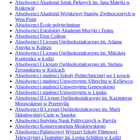
Absolwenci Akademii Sztuk Pięknych im. Jana Matejki w
Krakowie
Absolwenci Akademii Wojskowej Stanów Zjednoczonych w
West Point
Absolwenci École polytechnique
Absolwenci Estońskiej Akademii Muzyki i Teatru
Absolwenci Eton College
Absolwenci I Liceum Ogólnokształcącego im. Adama
Asnyka w Kaliszu
Absolwenci I Liceum Ogólnokształcącego im. Mikołaja
Kopernika w Łodzi
Absolwenci I Liceum Ogólnokształcącego im. Stefana
Żeromskiego w Kielcach
Absolwenci i studenci Szkoły Politechnicznej we Lwowie
Absolwenci i studenci Uniwersytetu Albrechta w Królewcu
Absolwenci i studenci Uniwersytetu Genewskiego
Absolwenci i studenci Uniwersytetu w Lipsku
Absolwenci II Liceum Ogólnokształcącego im. Kazimierza
Morawskiego w Przemyślu
Absolwenci II Liceum Ogólnokształcącego im. Marii
Skłodowskiej-Curie w Sanoku
Absolwenci Instytutu Nauk Politycznych w Paryżu
Absolwenci Konserwatorium Moskiewskiego
Absolwenci Państwowej Wyższej Szkoły Filmowej,
Telewizyjnej i Teatralnej im. Leona Schillera w Łodzi