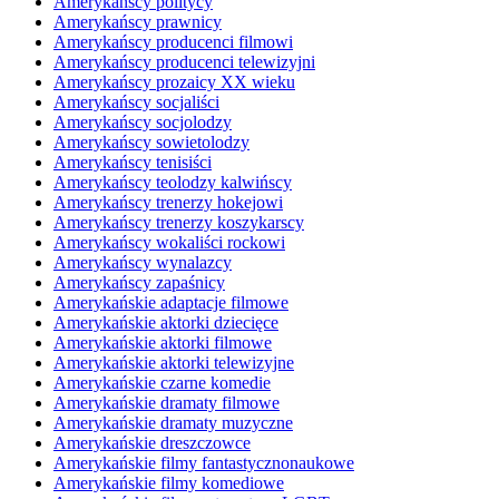
Amerykańscy politycy
Amerykańscy prawnicy
Amerykańscy producenci filmowi
Amerykańscy producenci telewizyjni
Amerykańscy prozaicy XX wieku
Amerykańscy socjaliści
Amerykańscy socjolodzy
Amerykańscy sowietolodzy
Amerykańscy tenisiści
Amerykańscy teolodzy kalwińscy
Amerykańscy trenerzy hokejowi
Amerykańscy trenerzy koszykarscy
Amerykańscy wokaliści rockowi
Amerykańscy wynalazcy
Amerykańscy zapaśnicy
Amerykańskie adaptacje filmowe
Amerykańskie aktorki dziecięce
Amerykańskie aktorki filmowe
Amerykańskie aktorki telewizyjne
Amerykańskie czarne komedie
Amerykańskie dramaty filmowe
Amerykańskie dramaty muzyczne
Amerykańskie dreszczowce
Amerykańskie filmy fantastycznonaukowe
Amerykańskie filmy komediowe