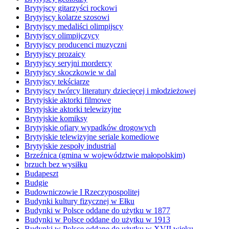
Brytyjscy gitarzyści rockowi
Brytyjscy kolarze szosowi
Brytyjscy medaliści olimpijscy
Brytyjscy olimpijczycy
Brytyjscy producenci muzyczni
Brytyjscy prozaicy
Brytyjscy seryjni mordercy
Brytyjscy skoczkowie w dal
Brytyjscy tekściarze
Brytyjscy twórcy literatury dziecięcej i młodzieżowej
Brytyjskie aktorki filmowe
Brytyjskie aktorki telewizyjne
Brytyjskie komiksy
Brytyjskie ofiary wypadków drogowych
Brytyjskie telewizyjne seriale komediowe
Brytyjskie zespoły industrial
Brzeźnica (gmina w województwie małopolskim)
brzuch bez wysiłku
Budapeszt
Budgie
Budowniczowie I Rzeczypospolitej
Budynki kultury fizycznej w Ełku
Budynki w Polsce oddane do użytku w 1877
Budynki w Polsce oddane do użytku w 1913
Budynki w Polsce oddane do użytku w XVII wieku