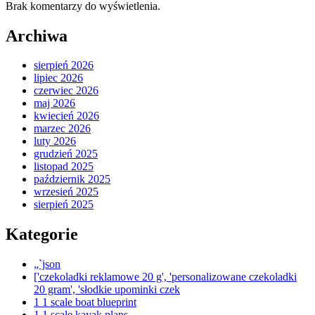
Brak komentarzy do wyświetlenia.
Archiwa
sierpień 2026
lipiec 2026
czerwiec 2026
maj 2026
kwiecień 2026
marzec 2026
luty 2026
grudzień 2025
listopad 2025
październik 2025
wrzesień 2025
sierpień 2025
Kategorie
„`json
['czekoladki reklamowe 20 g', 'personalizowane czekoladki
20 gram', 'słodkie upominki czek
1 1 scale boat blueprint
1 1 scale kayak plans