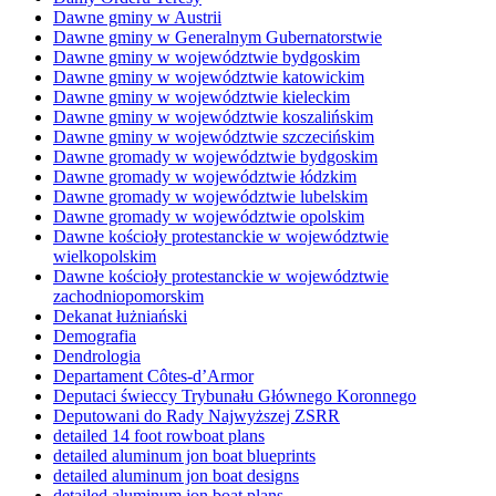
Dawne gminy w Austrii
Dawne gminy w Generalnym Gubernatorstwie
Dawne gminy w województwie bydgoskim
Dawne gminy w województwie katowickim
Dawne gminy w województwie kieleckim
Dawne gminy w województwie koszalińskim
Dawne gminy w województwie szczecińskim
Dawne gromady w województwie bydgoskim
Dawne gromady w województwie łódzkim
Dawne gromady w województwie lubelskim
Dawne gromady w województwie opolskim
Dawne kościoły protestanckie w województwie
wielkopolskim
Dawne kościoły protestanckie w województwie
zachodniopomorskim
Dekanat łużniański
Demografia
Dendrologia
Departament Côtes-d’Armor
Deputaci świeccy Trybunału Głównego Koronnego
Deputowani do Rady Najwyższej ZSRR
detailed 14 foot rowboat plans
detailed aluminum jon boat blueprints
detailed aluminum jon boat designs
detailed aluminum jon boat plans