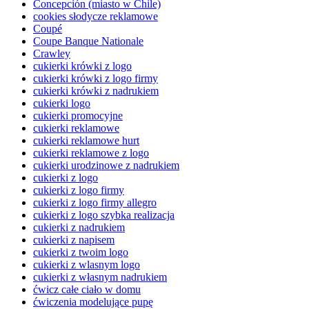
Concepción (miasto w Chile)
cookies słodycze reklamowe
Coupé
Coupe Banque Nationale
Crawley
cukierki krówki z logo
cukierki krówki z logo firmy
cukierki krówki z nadrukiem
cukierki logo
cukierki promocyjne
cukierki reklamowe
cukierki reklamowe hurt
cukierki reklamowe z logo
cukierki urodzinowe z nadrukiem
cukierki z logo
cukierki z logo firmy
cukierki z logo firmy allegro
cukierki z logo szybka realizacja
cukierki z nadrukiem
cukierki z napisem
cukierki z twoim logo
cukierki z wlasnym logo
cukierki z własnym nadrukiem
ćwicz całe ciało w domu
ćwiczenia modelujące pupę