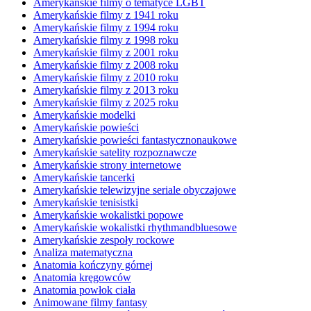
Amerykańskie filmy o tematyce LGBT
Amerykańskie filmy z 1941 roku
Amerykańskie filmy z 1994 roku
Amerykańskie filmy z 1998 roku
Amerykańskie filmy z 2001 roku
Amerykańskie filmy z 2008 roku
Amerykańskie filmy z 2010 roku
Amerykańskie filmy z 2013 roku
Amerykańskie filmy z 2025 roku
Amerykańskie modelki
Amerykańskie powieści
Amerykańskie powieści fantastycznonaukowe
Amerykańskie satelity rozpoznawcze
Amerykańskie strony internetowe
Amerykańskie tancerki
Amerykańskie telewizyjne seriale obyczajowe
Amerykańskie tenisistki
Amerykańskie wokalistki popowe
Amerykańskie wokalistki rhythmandbluesowe
Amerykańskie zespoły rockowe
Analiza matematyczna
Anatomia kończyny górnej
Anatomia kręgowców
Anatomia powłok ciała
Animowane filmy fantasy