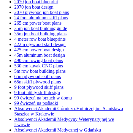
2070 jon boat blueprint
2070 jon boat design
2070 plywood jon boat plans
24 foot aluminum skiff plans
265 cm power boat plans
35m jon boat building guide
35m jon boat building plans
4 meter row boat blueprints
422m plywood skiff design
425 cm power boat design
45m aluminum boat design
490 cm rowing boat plans
530 cm kayak CNC plans
5m row boat building plans
65m plywood skiff plans
65m skiff plywood plans
9 foot plywood skiff plans
9 foot utility skiff design
99 ćwiczeń na brzuch w domu
99 ćwiczeń na pośladki
Absolwenci Akademii Górniczo-Hutniczej im. Stanisława
Staszica w Krakowie
Absolwenci Akademii Medycyny Weterynaryjnej we
Lwowie
Absolwenci Akademii Medycznej w Gdańsku