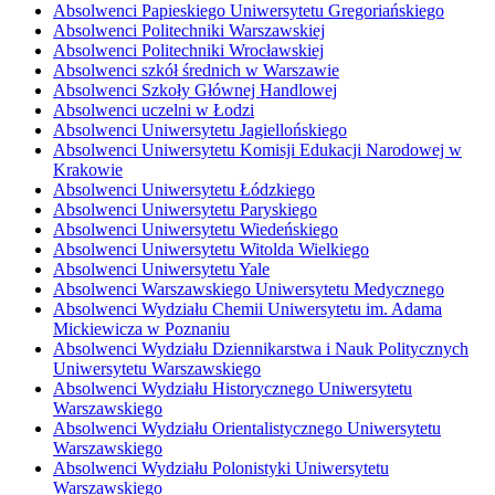
Absolwenci Papieskiego Uniwersytetu Gregoriańskiego
Absolwenci Politechniki Warszawskiej
Absolwenci Politechniki Wrocławskiej
Absolwenci szkół średnich w Warszawie
Absolwenci Szkoły Głównej Handlowej
Absolwenci uczelni w Łodzi
Absolwenci Uniwersytetu Jagiellońskiego
Absolwenci Uniwersytetu Komisji Edukacji Narodowej w
Krakowie
Absolwenci Uniwersytetu Łódzkiego
Absolwenci Uniwersytetu Paryskiego
Absolwenci Uniwersytetu Wiedeńskiego
Absolwenci Uniwersytetu Witolda Wielkiego
Absolwenci Uniwersytetu Yale
Absolwenci Warszawskiego Uniwersytetu Medycznego
Absolwenci Wydziału Chemii Uniwersytetu im. Adama
Mickiewicza w Poznaniu
Absolwenci Wydziału Dziennikarstwa i Nauk Politycznych
Uniwersytetu Warszawskiego
Absolwenci Wydziału Historycznego Uniwersytetu
Warszawskiego
Absolwenci Wydziału Orientalistycznego Uniwersytetu
Warszawskiego
Absolwenci Wydziału Polonistyki Uniwersytetu
Warszawskiego