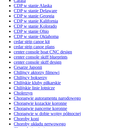
Carafa
CDP w stanie Alaska
CDP w stanie Delaware
CDP w stanie Georgia
CDP w stanie Kalifornia
CDP w stanie Kolorado
CDP w stanie Ohio
CDP w stanie Oklahoma
cedar strip canoe kit
cedar strip canoe plans
center console boat CNC design
center console skiff blueprints
center console skiff design
Cesarze Japonii
Chilijscy aktorzy filmowi
Chilijscy bokserzy
Chilijskie kluby piłkarskie
Chilijskie linie lotnicze
Cholerzyn
Chorągwie autoramentu narodowego
Chorągwie kozackie koronne
Chorągwie pancerne koronne
Chorągwie w dobie wojny północnej
Choroby koni
Choroby układu nerwowego