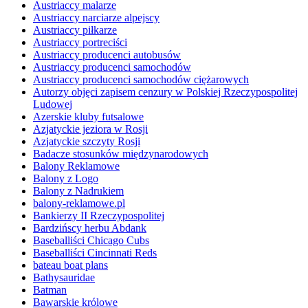
Austriaccy malarze
Austriaccy narciarze alpejscy
Austriaccy piłkarze
Austriaccy portreciści
Austriaccy producenci autobusów
Austriaccy producenci samochodów
Austriaccy producenci samochodów ciężarowych
Autorzy objęci zapisem cenzury w Polskiej Rzeczypospolitej
Ludowej
Azerskie kluby futsalowe
Azjatyckie jeziora w Rosji
Azjatyckie szczyty Rosji
Badacze stosunków międzynarodowych
Balony Reklamowe
Balony z Logo
Balony z Nadrukiem
balony-reklamowe.pl
Bankierzy II Rzeczypospolitej
Bardzińscy herbu Abdank
Baseballiści Chicago Cubs
Baseballiści Cincinnati Reds
bateau boat plans
Bathysauridae
Batman
Bawarskie królowe