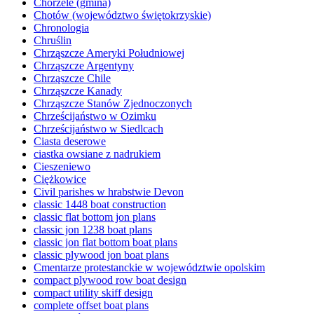
Chorzele (gmina)
Chotów (województwo świętokrzyskie)
Chronologia
Chruślin
Chrząszcze Ameryki Południowej
Chrząszcze Argentyny
Chrząszcze Chile
Chrząszcze Kanady
Chrząszcze Stanów Zjednoczonych
Chrześcijaństwo w Ozimku
Chrześcijaństwo w Siedlcach
Ciasta deserowe
ciastka owsiane z nadrukiem
Cieszeniewo
Ciężkowice
Civil parishes w hrabstwie Devon
classic 1448 boat construction
classic flat bottom jon plans
classic jon 1238 boat plans
classic jon flat bottom boat plans
classic plywood jon boat plans
Cmentarze protestanckie w województwie opolskim
compact plywood row boat design
compact utility skiff design
complete offset boat plans