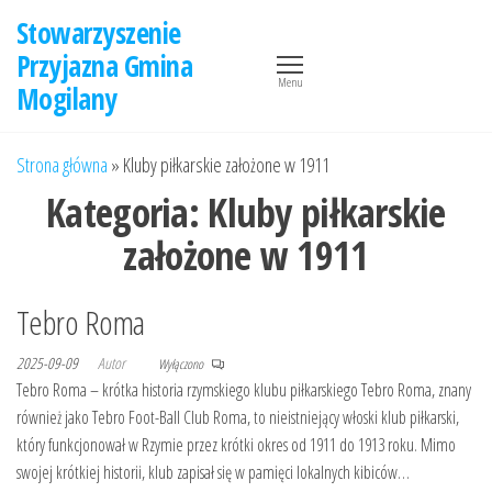
Przejdź
Stowarzyszenie
do
Przyjazna Gmina
treści
Menu
Mogilany
Strona główna
»
Kluby piłkarskie założone w 1911
Kategoria:
Kluby piłkarskie
założone w 1911
Tebro Roma
2025-09-09
Autor
Wyłączono
Tebro Roma – krótka historia rzymskiego klubu piłkarskiego Tebro Roma, znany
również jako Tebro Foot-Ball Club Roma, to nieistniejący włoski klub piłkarski,
który funkcjonował w Rzymie przez krótki okres od 1911 do 1913 roku. Mimo
swojej krótkiej historii, klub zapisał się w pamięci lokalnych kibiców…