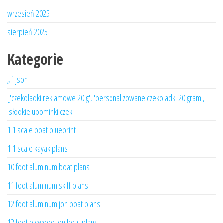
wrzesień 2025
sierpień 2025
Kategorie
„`json
['czekoladki reklamowe 20 g', 'personalizowane czekoladki 20 gram',
'słodkie upominki czek
1 1 scale boat blueprint
1 1 scale kayak plans
10 foot aluminum boat plans
11 foot aluminum skiff plans
12 foot aluminum jon boat plans
12 foot plywood jon boat plans