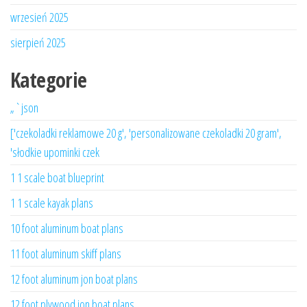
wrzesień 2025
sierpień 2025
Kategorie
„`json
['czekoladki reklamowe 20 g', 'personalizowane czekoladki 20 gram',
'słodkie upominki czek
1 1 scale boat blueprint
1 1 scale kayak plans
10 foot aluminum boat plans
11 foot aluminum skiff plans
12 foot aluminum jon boat plans
12 foot plywood jon boat plans