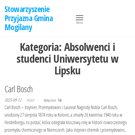
Przejdź
Stowarzyszenie
do
Przyjazna Gmina
treści
Menu
Mogilany
Kategoria:
Absolwenci i
studenci Uniwersytetu w
Lipsku
Carl Bosch
2025-09-12
Autor
Wyłączono
Carl Bosch – Inżynier, Przemysłowiec i Laureat Nagrody Nobla Carl Bosch,
urodzony 27 sierpnia 1874 roku w Kolonii, a zmarły 26 kwietnia 1940 roku w
Heidelbergu, to postać, która odegrała kluczową rolę w historii nowoczesnego
przemysłu chemicznego w Niemczech. Jako inżynier-chemik i przemysłowiec,