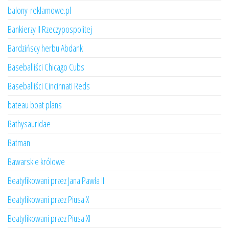
balony-reklamowe.pl
Bankierzy II Rzeczypospolitej
Bardzińscy herbu Abdank
Baseballiści Chicago Cubs
Baseballiści Cincinnati Reds
bateau boat plans
Bathysauridae
Batman
Bawarskie królowe
Beatyfikowani przez Jana Pawła II
Beatyfikowani przez Piusa X
Beatyfikowani przez Piusa XI