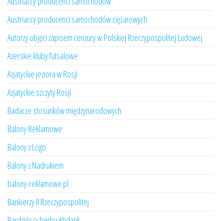
Austriaccy producenci samochodów
Austriaccy producenci samochodów ciężarowych
Autorzy objęci zapisem cenzury w Polskiej Rzeczypospolitej Ludowej
Azerskie kluby futsalowe
Azjatyckie jeziora w Rosji
Azjatyckie szczyty Rosji
Badacze stosunków międzynarodowych
Balony Reklamowe
Balony z Logo
Balony z Nadrukiem
balony-reklamowe.pl
Bankierzy II Rzeczypospolitej
Bardzińscy herbu Abdank