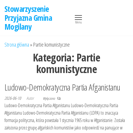
Przejdź
Stowarzyszenie
do
Przyjazna Gmina
treści
Menu
Mogilany
Strona główna
»
Partie komunistyczne
Kategoria:
Partie
komunistyczne
Ludowo-Demokratyczna Partia Afganistanu
2026-06-10
Autor
Wyłączono
Ludowo-Demokratyczna Partia Afganistanu Ludowo-Demokratyczna Partia
Afganistanu Ludowo-Demokratyczna Partia Afganistanu (LDPA) to znacząca
formacja polityczna, która powstała 1 stycznia 1965 roku w Afganistanie. Została
założona przez grupę afgańskich komunistów jako odpowiedź na panujące w