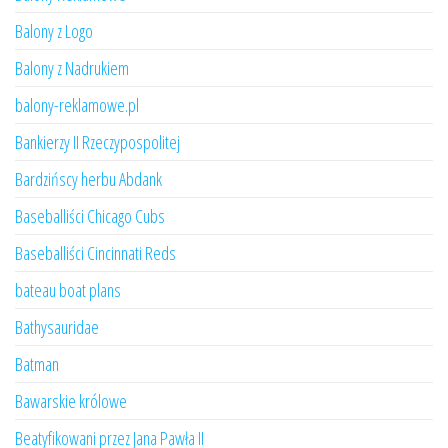
Balony z Logo
Balony z Nadrukiem
balony-reklamowe.pl
Bankierzy II Rzeczypospolitej
Bardzińscy herbu Abdank
Baseballiści Chicago Cubs
Baseballiści Cincinnati Reds
bateau boat plans
Bathysauridae
Batman
Bawarskie królowe
Beatyfikowani przez Jana Pawła II