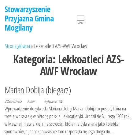
Przejdź
Stowarzyszenie
do
Przyjazna Gmina
treści
Menu
Mogilany
Strona główna
»
Lekkoatleci AZS-AWF Wrocław
Kategoria:
Lekkoatleci AZS-
AWF Wrocław
Marian Dobija (biegacz)
2026-07-05
Autor
Wyłączono
Wprowadzenie do sylwetki Mariana Dobiji Marian Dobija to postać, która na
trwałe wpisała się w historię polskiej lekkoatletyki. Urodził się 8 lutego 1935 roku
w Mesznej, niewielkiej miejscowości, która nie była znana jako kolebka
sportowców, a jednak to właśnie tam rozpoczęła się jego droga do…