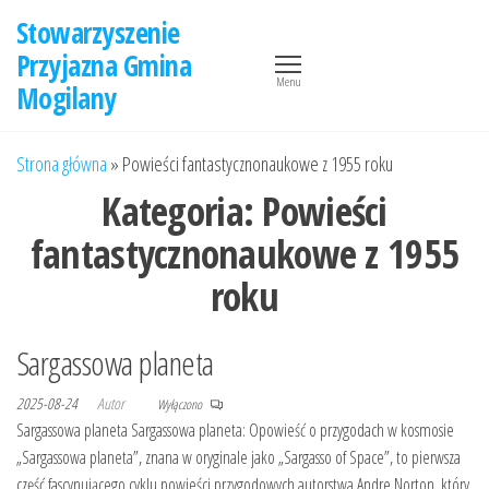
Przejdź
Stowarzyszenie
do
Przyjazna Gmina
treści
Menu
Mogilany
Strona główna
»
Powieści fantastycznonaukowe z 1955 roku
Kategoria:
Powieści
fantastycznonaukowe z 1955
roku
Sargassowa planeta
2025-08-24
Autor
Wyłączono
Sargassowa planeta Sargassowa planeta: Opowieść o przygodach w kosmosie
„Sargassowa planeta”, znana w oryginale jako „Sargasso of Space”, to pierwsza
część fascynującego cyklu powieści przygodowych autorstwa Andre Norton, który