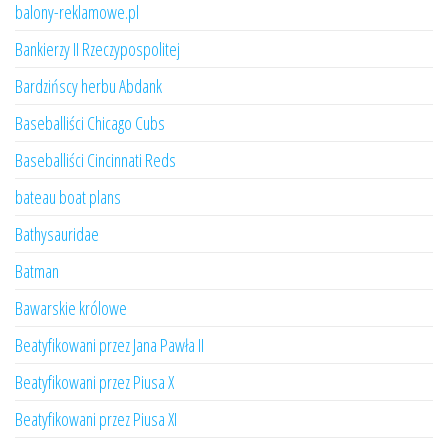
balony-reklamowe.pl
Bankierzy II Rzeczypospolitej
Bardzińscy herbu Abdank
Baseballiści Chicago Cubs
Baseballiści Cincinnati Reds
bateau boat plans
Bathysauridae
Batman
Bawarskie królowe
Beatyfikowani przez Jana Pawła II
Beatyfikowani przez Piusa X
Beatyfikowani przez Piusa XI