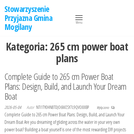
Przejdź
Stowarzyszenie
do
Przyjazna Gmina
treści
Menu
Mogilany
Kategoria:
265 cm power boat
plans
Complete Guide to 265 cm Power Boat
Plans: Design, Build, and Launch Your Dream
Boat
2026-05-04
Autor
NTI1TY0HN8TDJO6MZSY7L9QVOXXIBP
Wyłączono
Complete Guide to 265 cm Power Boat Plans: Design, Build, and Launch Your
Dream Boat Are you dreaming of gliding across the water in your very own
power boat? Building a boat yourself is one of the most rewarding DIY projects