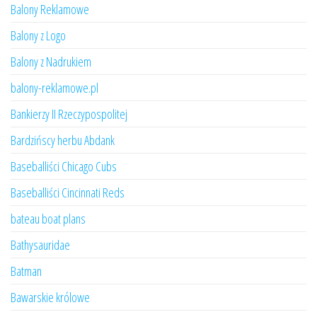
Balony Reklamowe
Balony z Logo
Balony z Nadrukiem
balony-reklamowe.pl
Bankierzy II Rzeczypospolitej
Bardzińscy herbu Abdank
Baseballiści Chicago Cubs
Baseballiści Cincinnati Reds
bateau boat plans
Bathysauridae
Batman
Bawarskie królowe