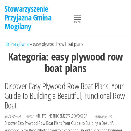
Przejdź
Stowarzyszenie
do
Przyjazna Gmina
treści
Menu
Mogilany
Strona główna
»
easy plywood row boat plans
Kategoria:
easy plywood row
boat plans
Discover Easy Plywood Row Boat Plans: Your
Guide to Building a Beautiful, Functional Row
Boat
2026-07-04
Autor
NTI1TY0HN8TDJO6MZSY7L9QVOXXIBP
Wyłączono
Discover Easy Plywood Row Boat Plans: Your Guide to Building a Beautiful,
Functional Row Boat Whether you’re a seasoned DIY enthusiast or a beginner