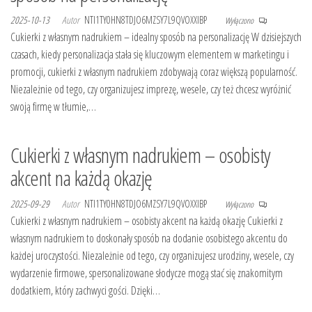
2025-10-13
Autor
NTI1TY0HN8TDJO6MZSY7L9QVOXXIBP
Wyłączono
Cukierki z własnym nadrukiem – idealny sposób na personalizację W dzisiejszych
czasach, kiedy personalizacja stała się kluczowym elementem w marketingu i
promocji, cukierki z własnym nadrukiem zdobywają coraz większą popularność.
Niezależnie od tego, czy organizujesz imprezę, wesele, czy też chcesz wyróżnić
swoją firmę w tłumie,…
Cukierki z własnym nadrukiem – osobisty
akcent na każdą okazję
2025-09-29
Autor
NTI1TY0HN8TDJO6MZSY7L9QVOXXIBP
Wyłączono
Cukierki z własnym nadrukiem – osobisty akcent na każdą okazję Cukierki z
własnym nadrukiem to doskonały sposób na dodanie osobistego akcentu do
każdej uroczystości. Niezależnie od tego, czy organizujesz urodziny, wesele, czy
wydarzenie firmowe, spersonalizowane słodycze mogą stać się znakomitym
dodatkiem, który zachwyci gości. Dzięki…