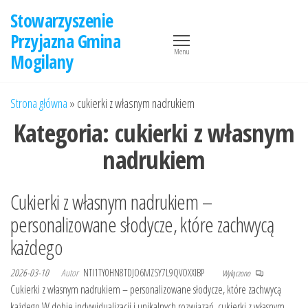
Przejdź
Stowarzyszenie
do
Przyjazna Gmina
treści
Menu
Mogilany
Strona główna
»
cukierki z własnym nadrukiem
Kategoria:
cukierki z własnym
nadrukiem
Cukierki z własnym nadrukiem –
personalizowane słodycze, które zachwycą
każdego
2026-03-10
Autor
NTI1TY0HN8TDJO6MZSY7L9QVOXXIBP
Wyłączono
Cukierki z własnym nadrukiem – personalizowane słodycze, które zachwycą
każdego W dobie indywidualizacji i unikalnych rozwiązań, cukierki z własnym