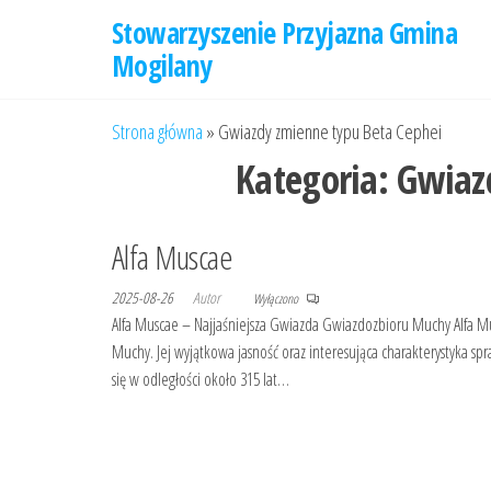
Przejdź
Stowarzyszenie Przyjazna Gmina
do
Mogilany
treści
Strona główna
»
Gwiazdy zmienne typu Beta Cephei
Kategoria:
Gwiaz
Alfa Muscae
2025-08-26
Autor
Wyłączono
Alfa Muscae – Najjaśniejsza Gwiazda Gwiazdozbioru Muchy Alfa M
Muchy. Jej wyjątkowa jasność oraz interesująca charakterystyka sp
się w odległości około 315 lat…