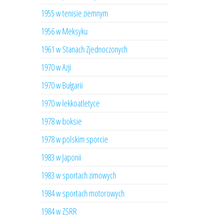
1955 w tenisie ziemnym
1956 w Meksyku
1961 w Stanach Zjednoczonych
1970 w Azji
1970 w Bułgarii
1970 w lekkoatletyce
1978 w boksie
1978 w polskim sporcie
1983 w Japonii
1983 w sportach zimowych
1984 w sportach motorowych
1984 w ZSRR