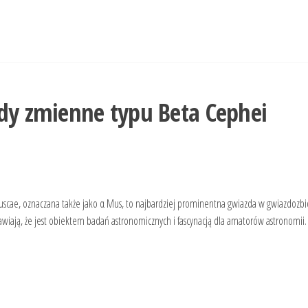
dy zmienne typu Beta Cephei
uscae, oznaczana także jako α Mus, to najbardziej prominentna gwiazda w gwiazdozbi
rawiają, że jest obiektem badań astronomicznych i fascynacją dla amatorów astronomii.