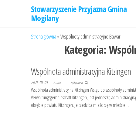
Przejdź
Stowarzyszenie Przyjazna Gmina
do
Mogilany
treści
Strona główna
»
Wspólnoty administracyjne Bawarii
Kategoria:
Wspóln
Wspólnota administracyjna Kitzingen
2026-06-01
Autor
Wyłączono
Wspólnota administracyjna Kitzingen Wstęp do wspólnoty administ
Verwaltungsgemeinschaft Kitzingen, jest jednostką administracyjną
obrębie powiatu Kitzingen. Jej siedziba mieści się w mieście…