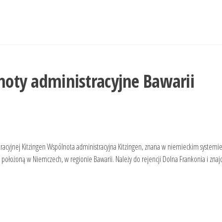
oty administracyjne Bawarii
racyjnej Kitzingen Wspólnota administracyjna Kitzingen, znana w niemieckim systemie
 położoną w Niemczech, w regionie Bawarii. Należy do rejencji Dolna Frankonia i znaj