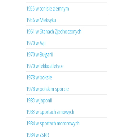
1955 w tenisie ziemnym
1956 w Meksyku
1961 w Stanach Zjednoczonych
1970 w Azji
1970 w Bułgarii
1970 w lekkoatletyce
1978 w boksie
1978 w polskim sporcie
1983 w Japonii
1983 w sportach zimowych
1984 w sportach motorowych
1984 w ZSRR