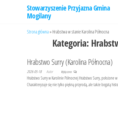
Przejdź
Stowarzyszenie Przyjazna Gmina
do
Mogilany
treści
Strona główna
»
Hrabstwa w stanie Karolina Północna
Kategoria:
Hrabstw
Hrabstwo Surry (Karolina Północna)
2026-05-18
Autor
Wyłączono
Hrabstwo Surry w Karolinie Północnej Hrabstwo Surry, położone w
Charakteryzuje się nie tylko piękną przyrodą, ale także bogatą hist