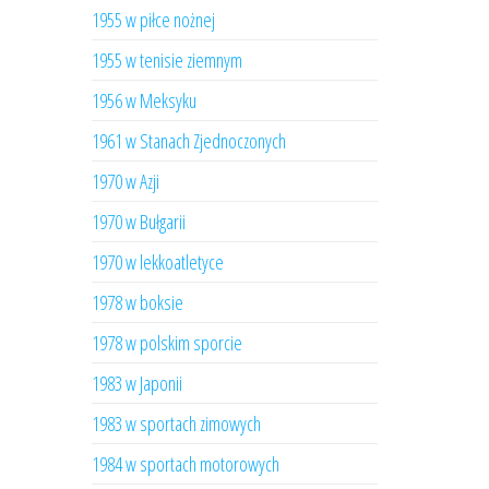
1955 w piłce nożnej
1955 w tenisie ziemnym
1956 w Meksyku
1961 w Stanach Zjednoczonych
1970 w Azji
1970 w Bułgarii
1970 w lekkoatletyce
1978 w boksie
1978 w polskim sporcie
1983 w Japonii
1983 w sportach zimowych
1984 w sportach motorowych