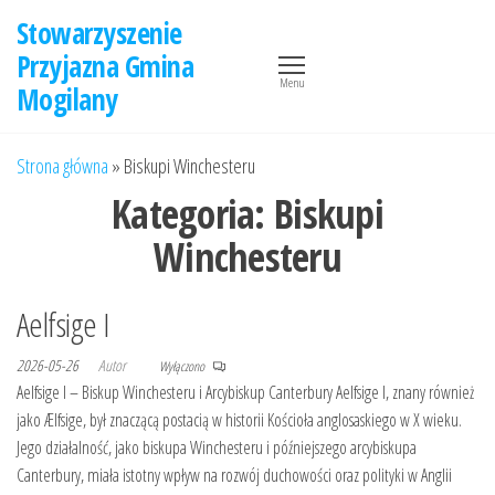
Przejdź
Stowarzyszenie
do
Przyjazna Gmina
treści
Menu
Mogilany
Strona główna
»
Biskupi Winchesteru
Kategoria:
Biskupi
Winchesteru
Aelfsige I
2026-05-26
Autor
Wyłączono
Aelfsige I – Biskup Winchesteru i Arcybiskup Canterbury Aelfsige I, znany również
jako Ælfsige, był znaczącą postacią w historii Kościoła anglosaskiego w X wieku.
Jego działalność, jako biskupa Winchesteru i późniejszego arcybiskupa
Canterbury, miała istotny wpływ na rozwój duchowości oraz polityki w Anglii