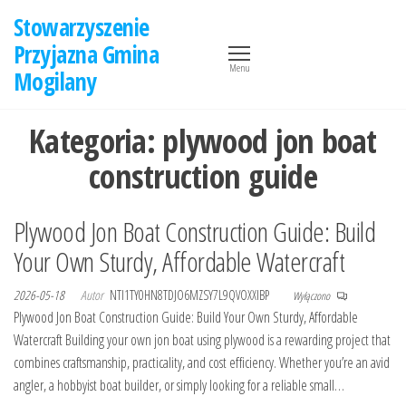
Przejdź
Stowarzyszenie
do
Przyjazna Gmina
treści
Menu
Mogilany
Kategoria:
plywood jon boat
construction guide
Plywood Jon Boat Construction Guide: Build
Your Own Sturdy, Affordable Watercraft
2026-05-18
Autor
NTI1TY0HN8TDJO6MZSY7L9QVOXXIBP
Wyłączono
Plywood Jon Boat Construction Guide: Build Your Own Sturdy, Affordable
Watercraft Building your own jon boat using plywood is a rewarding project that
combines craftsmanship, practicality, and cost efficiency. Whether you’re an avid
angler, a hobbyist boat builder, or simply looking for a reliable small…