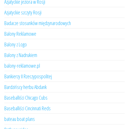
Azjatyckie jeziora w Rosji
Azjatyckie szczyty Rosji
Badacze stosunków międzynarodowych
Balony Reklamowe
Balony z Logo
Balony z Nadrukiem
balony-reklamowe.pl
Bankierzy II Rzeczypospolitej
Bardzińscy herbu Abdank
Baseballiści Chicago Cubs
Baseballiści Cincinnati Reds
bateau boat plans