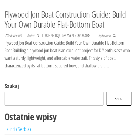
Plywood Jon Boat Construction Guide: Build
Your Own Durable Flat-Bottom Boat
2026-05-08
Autor
NTI1TY0HN8TDJO6MZSY7L9QVOXXIBP
Wyłączono
Plywood Jon Boat Construction Guide: Build Your Own Durable Flat-Bottom
Boat Building a plywood jon boat is an excellent project for DIY enthusiasts who
want a sturdy, lightweight, and affordable watercraft. This style of boat,
characterized by its flat bottom, squared bow, and shallow draft,…
Szukaj
Szukaj
Ostatnie wpisy
Lalinci (Serbia)