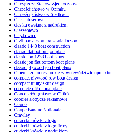
Chrząszcze Stanów Zjednoczonych
Chrześcijaństwo w Ozimku
Chrześcijaństwo w Siedlcach
Ciasta deserowe
ciastka owsiane z nadrukiem
Cieszeniewo
Ciężkowice
Civil parishes w hrabstwie Devon
classic 1448 boat construction
classic flat bottom jon plans
classic jon 1238 boat plans
classic jon flat bottom boat plans
classic plywood jon boat plans
Cmentarze protestanckie w województwie opolskim
compact plywood row boat design
compact utility skiff design
complete offset boat plans
Concepción (miasto w Chile)
cookies słodycze reklamowe
Coupé
Coupe Banque Nationale
Crawley
cukierki krówki z logo
cukierki krówki z logo firmy
cukierki krówki z nadrukiem