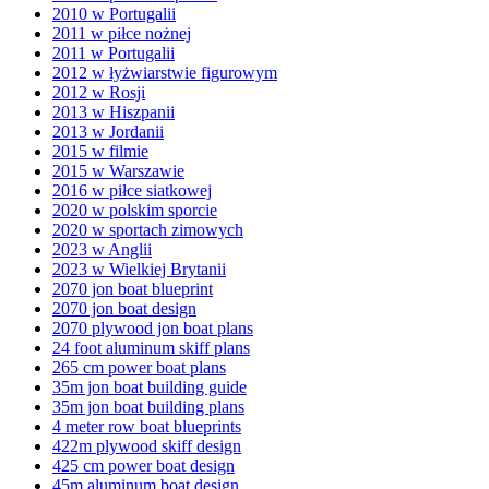
2010 w Portugalii
2011 w piłce nożnej
2011 w Portugalii
2012 w łyżwiarstwie figurowym
2012 w Rosji
2013 w Hiszpanii
2013 w Jordanii
2015 w filmie
2015 w Warszawie
2016 w piłce siatkowej
2020 w polskim sporcie
2020 w sportach zimowych
2023 w Anglii
2023 w Wielkiej Brytanii
2070 jon boat blueprint
2070 jon boat design
2070 plywood jon boat plans
24 foot aluminum skiff plans
265 cm power boat plans
35m jon boat building guide
35m jon boat building plans
4 meter row boat blueprints
422m plywood skiff design
425 cm power boat design
45m aluminum boat design