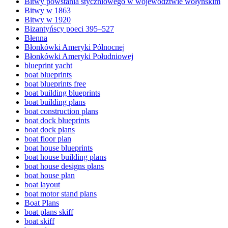
Bitwy powstania styczniowego w województwie wołyńskim
Bitwy w 1863
Bitwy w 1920
Bizantyńscy poeci 395–527
Błenna
Błonkówki Ameryki Północnej
Błonkówki Ameryki Południowej
blueprint yacht
boat blueprints
boat blueprints free
boat building blueprints
boat building plans
boat construction plans
boat dock blueprints
boat dock plans
boat floor plan
boat house blueprints
boat house building plans
boat house designs plans
boat house plan
boat layout
boat motor stand plans
Boat Plans
boat plans skiff
boat skiff