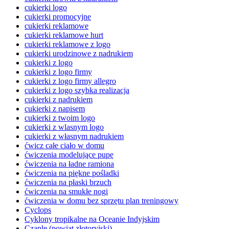
cukierki logo
cukierki promocyjne
cukierki reklamowe
cukierki reklamowe hurt
cukierki reklamowe z logo
cukierki urodzinowe z nadrukiem
cukierki z logo
cukierki z logo firmy
cukierki z logo firmy allegro
cukierki z logo szybka realizacja
cukierki z nadrukiem
cukierki z napisem
cukierki z twoim logo
cukierki z wlasnym logo
cukierki z własnym nadrukiem
ćwicz całe ciało w domu
ćwiczenia modelujące pupę
ćwiczenia na ładne ramiona
ćwiczenia na piękne pośladki
ćwiczenia na płaski brzuch
ćwiczenia na smukłe nogi
ćwiczenia w domu bez sprzętu plan treningowy
Cyclops
Cyklony tropikalne na Oceanie Indyjskim
Czaple (powiat złotoryjski)