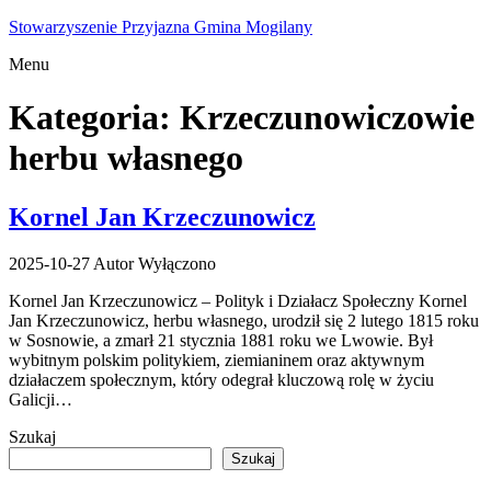
Przejdź
Stowarzyszenie Przyjazna Gmina Mogilany
do
Menu
treści
Kategoria:
Krzeczunowiczowie
herbu własnego
Kornel Jan Krzeczunowicz
2025-10-27
Autor
Wyłączono
Kornel Jan Krzeczunowicz – Polityk i Działacz Społeczny Kornel
Jan Krzeczunowicz, herbu własnego, urodził się 2 lutego 1815 roku
w Sosnowie, a zmarł 21 stycznia 1881 roku we Lwowie. Był
wybitnym polskim politykiem, ziemianinem oraz aktywnym
działaczem społecznym, który odegrał kluczową rolę w życiu
Galicji…
Szukaj
Szukaj