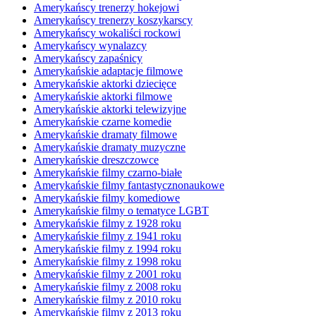
Amerykańscy trenerzy hokejowi
Amerykańscy trenerzy koszykarscy
Amerykańscy wokaliści rockowi
Amerykańscy wynalazcy
Amerykańscy zapaśnicy
Amerykańskie adaptacje filmowe
Amerykańskie aktorki dziecięce
Amerykańskie aktorki filmowe
Amerykańskie aktorki telewizyjne
Amerykańskie czarne komedie
Amerykańskie dramaty filmowe
Amerykańskie dramaty muzyczne
Amerykańskie dreszczowce
Amerykańskie filmy czarno-białe
Amerykańskie filmy fantastycznonaukowe
Amerykańskie filmy komediowe
Amerykańskie filmy o tematyce LGBT
Amerykańskie filmy z 1928 roku
Amerykańskie filmy z 1941 roku
Amerykańskie filmy z 1994 roku
Amerykańskie filmy z 1998 roku
Amerykańskie filmy z 2001 roku
Amerykańskie filmy z 2008 roku
Amerykańskie filmy z 2010 roku
Amerykańskie filmy z 2013 roku