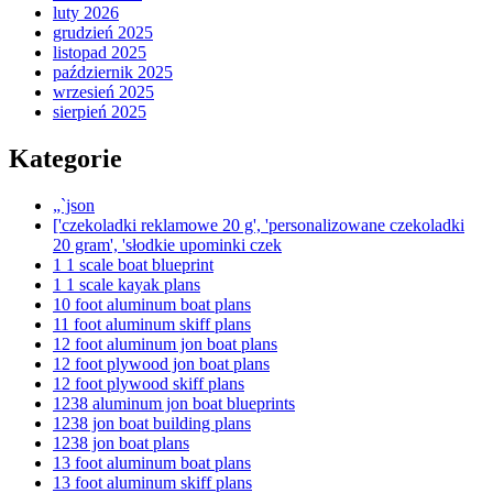
luty 2026
grudzień 2025
listopad 2025
październik 2025
wrzesień 2025
sierpień 2025
Kategorie
„`json
['czekoladki reklamowe 20 g', 'personalizowane czekoladki
20 gram', 'słodkie upominki czek
1 1 scale boat blueprint
1 1 scale kayak plans
10 foot aluminum boat plans
11 foot aluminum skiff plans
12 foot aluminum jon boat plans
12 foot plywood jon boat plans
12 foot plywood skiff plans
1238 aluminum jon boat blueprints
1238 jon boat building plans
1238 jon boat plans
13 foot aluminum boat plans
13 foot aluminum skiff plans