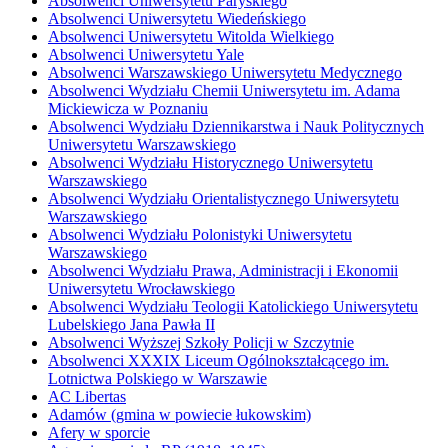
Absolwenci Uniwersytetu Paryskiego
Absolwenci Uniwersytetu Wiedeńskiego
Absolwenci Uniwersytetu Witolda Wielkiego
Absolwenci Uniwersytetu Yale
Absolwenci Warszawskiego Uniwersytetu Medycznego
Absolwenci Wydziału Chemii Uniwersytetu im. Adama
Mickiewicza w Poznaniu
Absolwenci Wydziału Dziennikarstwa i Nauk Politycznych
Uniwersytetu Warszawskiego
Absolwenci Wydziału Historycznego Uniwersytetu
Warszawskiego
Absolwenci Wydziału Orientalistycznego Uniwersytetu
Warszawskiego
Absolwenci Wydziału Polonistyki Uniwersytetu
Warszawskiego
Absolwenci Wydziału Prawa, Administracji i Ekonomii
Uniwersytetu Wrocławskiego
Absolwenci Wydziału Teologii Katolickiego Uniwersytetu
Lubelskiego Jana Pawła II
Absolwenci Wyższej Szkoły Policji w Szczytnie
Absolwenci XXXIX Liceum Ogólnokształcącego im.
Lotnictwa Polskiego w Warszawie
AC Libertas
Adamów (gmina w powiecie łukowskim)
Afery w sporcie