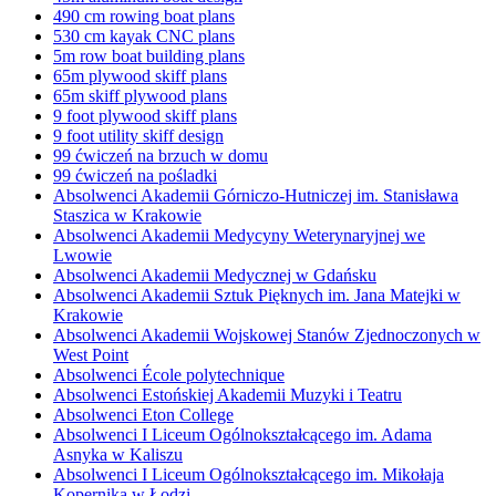
490 cm rowing boat plans
530 cm kayak CNC plans
5m row boat building plans
65m plywood skiff plans
65m skiff plywood plans
9 foot plywood skiff plans
9 foot utility skiff design
99 ćwiczeń na brzuch w domu
99 ćwiczeń na pośladki
Absolwenci Akademii Górniczo-Hutniczej im. Stanisława
Staszica w Krakowie
Absolwenci Akademii Medycyny Weterynaryjnej we
Lwowie
Absolwenci Akademii Medycznej w Gdańsku
Absolwenci Akademii Sztuk Pięknych im. Jana Matejki w
Krakowie
Absolwenci Akademii Wojskowej Stanów Zjednoczonych w
West Point
Absolwenci École polytechnique
Absolwenci Estońskiej Akademii Muzyki i Teatru
Absolwenci Eton College
Absolwenci I Liceum Ogólnokształcącego im. Adama
Asnyka w Kaliszu
Absolwenci I Liceum Ogólnokształcącego im. Mikołaja
Kopernika w Łodzi