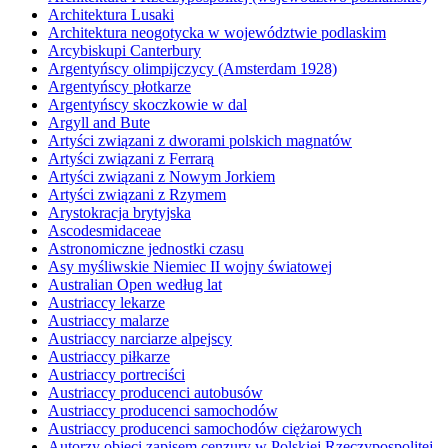
Architektura Lusaki
Architektura neogotycka w województwie podlaskim
Arcybiskupi Canterbury
Argentyńscy olimpijczycy (Amsterdam 1928)
Argentyńscy płotkarze
Argentyńscy skoczkowie w dal
Argyll and Bute
Artyści związani z dworami polskich magnatów
Artyści związani z Ferrarą
Artyści związani z Nowym Jorkiem
Artyści związani z Rzymem
Arystokracja brytyjska
Ascodesmidaceae
Astronomiczne jednostki czasu
Asy myśliwskie Niemiec II wojny światowej
Australian Open według lat
Austriaccy lekarze
Austriaccy malarze
Austriaccy narciarze alpejscy
Austriaccy piłkarze
Austriaccy portreciści
Austriaccy producenci autobusów
Austriaccy producenci samochodów
Austriaccy producenci samochodów ciężarowych
Autorzy objęci zapisem cenzury w Polskiej Rzeczypospolitej