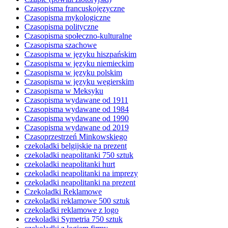
Czasopisma francuskojęzyczne
Czasopisma mykologiczne
Czasopisma polityczne
Czasopisma społeczno-kulturalne
Czasopisma szachowe
Czasopisma w języku hiszpańskim
Czasopisma w języku niemieckim
Czasopisma w języku polskim
Czasopisma w języku węgierskim
Czasopisma w Meksyku
Czasopisma wydawane od 1911
Czasopisma wydawane od 1984
Czasopisma wydawane od 1990
Czasopisma wydawane od 2019
Czasoprzestrzeń Minkowskiego
czekoladki belgijskie na prezent
czekoladki neapolitanki 750 sztuk
czekoladki neapolitanki hurt
czekoladki neapolitanki na imprezy
czekoladki neapolitanki na prezent
Czekoladki Reklamowe
czekoladki reklamowe 500 sztuk
czekoladki reklamowe z logo
czekoladki Symetria 750 sztuk