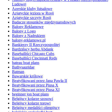
Ludowej
Azerskie kluby futsalowe
Azjatyckie jeziora w Rosji
Azjatyckie szczyty Rosji
Badacze stosunków międzynarodowych
Balony Reklamowe
Balony z Logo
Balony z Nadrukiem
balony-reklamowe.pl
Bankierzy II Rzeczypospolitej
Bardzińscy herbu Abdank
Baseballiści Chicago Cubs
Baseballiści Cincinnati Reds
bateau boat plans
Bathysauridae
Batman
Bawarskie królowe
Beatyfikowani przez Jana Pawła II
Beatyfikowani przez Piusa X
Beatyfikowani przez Piusa XI
beginner jon boat plans
Belgijscy kolarze szosowi
Belgijscy kolarze torowi
Belgijscy medaliści olimpijscy