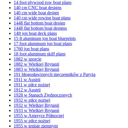
14 foot plywood row boat plans
140 cm CNC boat designs
140 cm wide boat design
140 cm wide rowing boat plans
1448 flat bottom boat design
1448 flat bottom boat designs
14ft jon boat deck plans
15 ft aluminum jon boat blueprints
17 foot aluminum jon boat plans
1760 jon boat plans
18 foot aluminum skiff plans
1882 w sporcie
1882 w Wielkiej Brytanii
1883 w Wielkiej Brytanii
191 błogosławionych męczenników z Paryża
1911 w Austrii
1911 w piłce nożnej
1912 w Austrii
1928 w Stanach Zjednoczonych
1932 w piłce nożnej
1932 w Wielkiej Brytanii
1933 w Wielkiej Brytanii
1955 w Ameryce Północnej
1955 w piłce nożnej
1955 w tenisie ziemnym