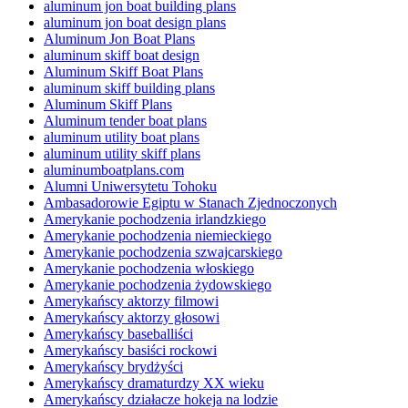
aluminum jon boat building plans
aluminum jon boat design plans
Aluminum Jon Boat Plans
aluminum skiff boat design
Aluminum Skiff Boat Plans
aluminum skiff building plans
Aluminum Skiff Plans
Aluminum tender boat plans
aluminum utility boat plans
aluminum utility skiff plans
aluminumboatplans.com
Alumni Uniwersytetu Tohoku
Ambasadorowie Egiptu w Stanach Zjednoczonych
Amerykanie pochodzenia irlandzkiego
Amerykanie pochodzenia niemieckiego
Amerykanie pochodzenia szwajcarskiego
Amerykanie pochodzenia włoskiego
Amerykanie pochodzenia żydowskiego
Amerykańscy aktorzy filmowi
Amerykańscy aktorzy głosowi
Amerykańscy baseballiści
Amerykańscy basiści rockowi
Amerykańscy brydżyści
Amerykańscy dramaturdzy XX wieku
Amerykańscy działacze hokeja na lodzie