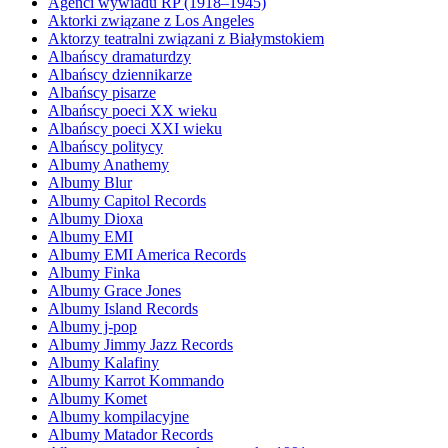
Agenci wywiadu RP (1918–1945)
Aktorki związane z Los Angeles
Aktorzy teatralni związani z Białymstokiem
Albańscy dramaturdzy
Albańscy dziennikarze
Albańscy pisarze
Albańscy poeci XX wieku
Albańscy poeci XXI wieku
Albańscy politycy
Albumy Anathemy
Albumy Blur
Albumy Capitol Records
Albumy Dioxa
Albumy EMI
Albumy EMI America Records
Albumy Finka
Albumy Grace Jones
Albumy Island Records
Albumy j-pop
Albumy Jimmy Jazz Records
Albumy Kalafiny
Albumy Karrot Kommando
Albumy Komet
Albumy kompilacyjne
Albumy Matador Records