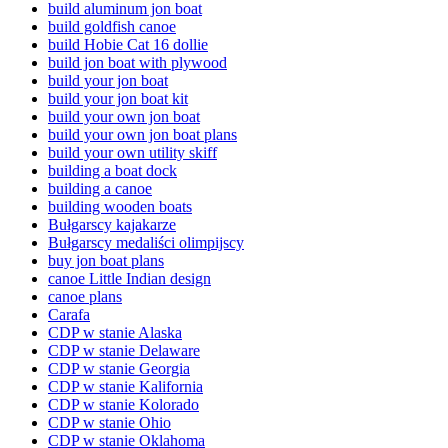
build aluminum jon boat
build goldfish canoe
build Hobie Cat 16 dollie
build jon boat with plywood
build your jon boat
build your jon boat kit
build your own jon boat
build your own jon boat plans
build your own utility skiff
building a boat dock
building a canoe
building wooden boats
Bułgarscy kajakarze
Bułgarscy medaliści olimpijscy
buy jon boat plans
canoe Little Indian design
canoe plans
Carafa
CDP w stanie Alaska
CDP w stanie Delaware
CDP w stanie Georgia
CDP w stanie Kalifornia
CDP w stanie Kolorado
CDP w stanie Ohio
CDP w stanie Oklahoma