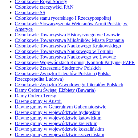
Członkowie Royal Society
Członkowie rzeczywiści PAN
Członkowie SS
Członkowie stanu rycerskiego I Rzeczypospolitej
Członkowie Stowarzyszenia Weteranów Armii Polskiej w
Ameryce
Członkowie Towarzystwa Historycznego we Lwowie
Członkowie Towarzystwa Miłośników Miasta Poznania
Członkowie Towarzystwa Naukowego Krakowskiego
Członkowie Towarzystwa Naukowego w Toruniu
Członkowie Towarzystwa Naukowego we Lwowie
Członkowie Wojewódzkich Komisji Kontroli Partyjnej PZPR
Członkowie Zrzeszenia Studentów Polskich
Członkowie Związku Literatów Polskich (Polska
Rzeczpospolita Ludowa)
Członkowie Związku Zawodowego Literatów Polskich
Damy Orderu Świętej Elżbiety (Bawaria)
Damy Orderu Teresy
Dawne gminy w Austrii
Dawne gminy w Generalnym Gubernatorstwie
Dawne gminy w województwie bydgoskim
Dawne gminy w województwie katowickim
Dawne gminy w województwie kieleckim
Dawne gminy w województwie koszalińskim
Dawne gminy w województwie szczecińskim