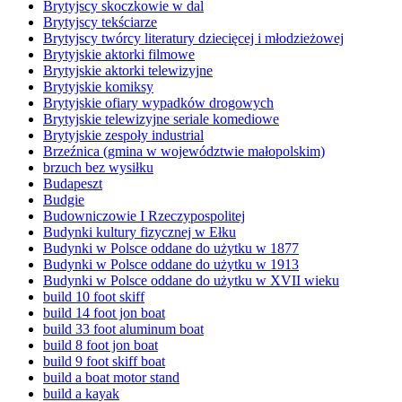
Brytyjscy skoczkowie w dal
Brytyjscy tekściarze
Brytyjscy twórcy literatury dziecięcej i młodzieżowej
Brytyjskie aktorki filmowe
Brytyjskie aktorki telewizyjne
Brytyjskie komiksy
Brytyjskie ofiary wypadków drogowych
Brytyjskie telewizyjne seriale komediowe
Brytyjskie zespoły industrial
Brzeźnica (gmina w województwie małopolskim)
brzuch bez wysiłku
Budapeszt
Budgie
Budowniczowie I Rzeczypospolitej
Budynki kultury fizycznej w Ełku
Budynki w Polsce oddane do użytku w 1877
Budynki w Polsce oddane do użytku w 1913
Budynki w Polsce oddane do użytku w XVII wieku
build 10 foot skiff
build 14 foot jon boat
build 33 foot aluminum boat
build 8 foot jon boat
build 9 foot skiff boat
build a boat motor stand
build a kayak