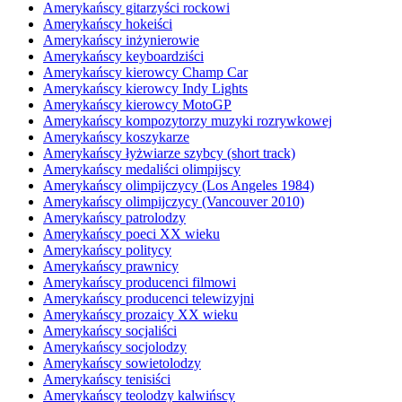
Amerykańscy gitarzyści rockowi
Amerykańscy hokeiści
Amerykańscy inżynierowie
Amerykańscy keyboardziści
Amerykańscy kierowcy Champ Car
Amerykańscy kierowcy Indy Lights
Amerykańscy kierowcy MotoGP
Amerykańscy kompozytorzy muzyki rozrywkowej
Amerykańscy koszykarze
Amerykańscy łyżwiarze szybcy (short track)
Amerykańscy medaliści olimpijscy
Amerykańscy olimpijczycy (Los Angeles 1984)
Amerykańscy olimpijczycy (Vancouver 2010)
Amerykańscy patrolodzy
Amerykańscy poeci XX wieku
Amerykańscy politycy
Amerykańscy prawnicy
Amerykańscy producenci filmowi
Amerykańscy producenci telewizyjni
Amerykańscy prozaicy XX wieku
Amerykańscy socjaliści
Amerykańscy socjolodzy
Amerykańscy sowietolodzy
Amerykańscy tenisiści
Amerykańscy teolodzy kalwińscy