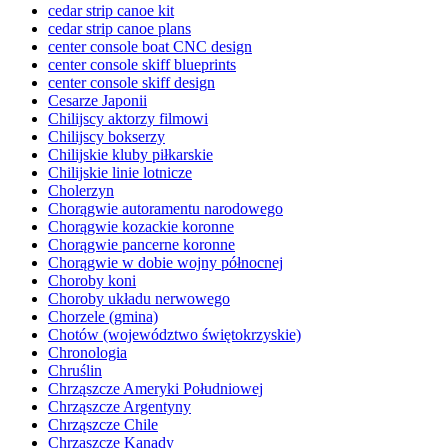
cedar strip canoe kit
cedar strip canoe plans
center console boat CNC design
center console skiff blueprints
center console skiff design
Cesarze Japonii
Chilijscy aktorzy filmowi
Chilijscy bokserzy
Chilijskie kluby piłkarskie
Chilijskie linie lotnicze
Cholerzyn
Chorągwie autoramentu narodowego
Chorągwie kozackie koronne
Chorągwie pancerne koronne
Chorągwie w dobie wojny północnej
Choroby koni
Choroby układu nerwowego
Chorzele (gmina)
Chotów (województwo świętokrzyskie)
Chronologia
Chruślin
Chrząszcze Ameryki Południowej
Chrząszcze Argentyny
Chrząszcze Chile
Chrząszcze Kanady