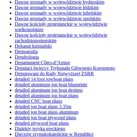
Dawne gromady w województwie bydgoskim
Dawne gromady w województwie łódzkim
Dawne gromady w województwie lubelskim
Dawne gromady w województwie opolskim
Dawne kościoły protestanckie w województwie
wielkopolskim
Dawne kościoły protestanckie w województwie
zachodniopomorskim
Dekanat łużniański
Demografia
Dendrologia
Departament Côtes-d’Armor
Deputaci świeccy Trybunału Głównego Koronnego
Deputowani do Rady Najwyższej ZSRR
detailed 14 foot rowboat plans
detailed aluminum jon boat blueprints
detailed aluminum jon boat designs
detailed aluminum jon boat plans
detailed CNC boat plans
detailed jon boat plans 3.35m
detailed jon boat plans aluminum
detailed jon boat plywood plans
detailed plywood boat plans
Dialekty języka greckiego
Diecezje rzymskokatolickie w Republice