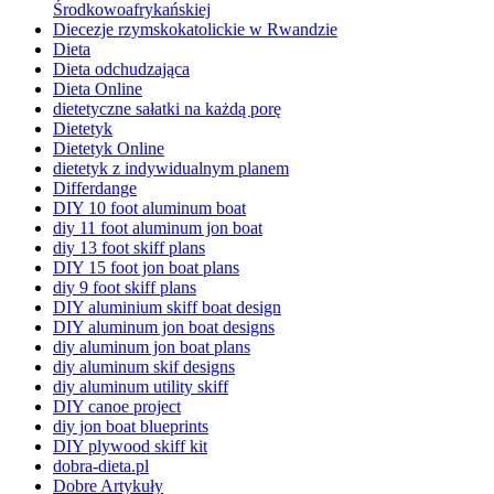
Środkowoafrykańskiej
Diecezje rzymskokatolickie w Rwandzie
Dieta
Dieta odchudzająca
Dieta Online
dietetyczne sałatki na każdą porę
Dietetyk
Dietetyk Online
dietetyk z indywidualnym planem
Differdange
DIY 10 foot aluminum boat
diy 11 foot aluminum jon boat
diy 13 foot skiff plans
DIY 15 foot jon boat plans
diy 9 foot skiff plans
DIY aluminium skiff boat design
DIY aluminum jon boat designs
diy aluminum jon boat plans
diy aluminum skif designs
diy aluminum utility skiff
DIY canoe project
diy jon boat blueprints
DIY plywood skiff kit
dobra-dieta.pl
Dobre Artykuły