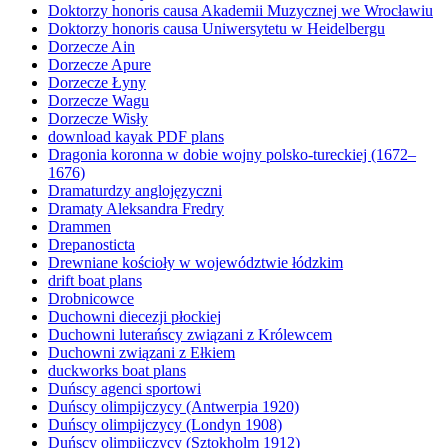
Doktorzy honoris causa Akademii Muzycznej we Wrocławiu
Doktorzy honoris causa Uniwersytetu w Heidelbergu
Dorzecze Ain
Dorzecze Apure
Dorzecze Łyny
Dorzecze Wagu
Dorzecze Wisły
download kayak PDF plans
Dragonia koronna w dobie wojny polsko-tureckiej (1672–
1676)
Dramaturdzy anglojęzyczni
Dramaty Aleksandra Fredry
Drammen
Drepanosticta
Drewniane kościoły w województwie łódzkim
drift boat plans
Drobnicowce
Duchowni diecezji płockiej
Duchowni luterańscy związani z Królewcem
Duchowni związani z Ełkiem
duckworks boat plans
Duńscy agenci sportowi
Duńscy olimpijczycy (Antwerpia 1920)
Duńscy olimpijczycy (Londyn 1908)
Duńscy olimpijczycy (Sztokholm 1912)