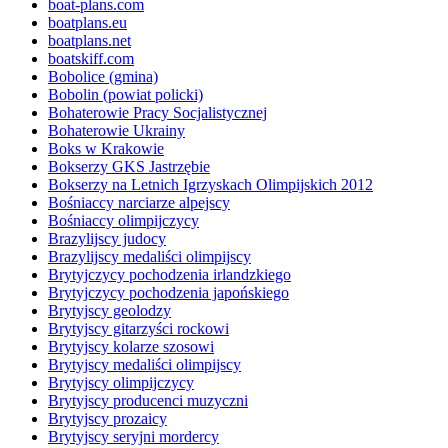
boat-plans.com
boatplans.eu
boatplans.net
boatskiff.com
Bobolice (gmina)
Bobolin (powiat policki)
Bohaterowie Pracy Socjalistycznej
Bohaterowie Ukrainy
Boks w Krakowie
Bokserzy GKS Jastrzębie
Bokserzy na Letnich Igrzyskach Olimpijskich 2012
Bośniaccy narciarze alpejscy
Bośniaccy olimpijczycy
Brazylijscy judocy
Brazylijscy medaliści olimpijscy
Brytyjczycy pochodzenia irlandzkiego
Brytyjczycy pochodzenia japońskiego
Brytyjscy geolodzy
Brytyjscy gitarzyści rockowi
Brytyjscy kolarze szosowi
Brytyjscy medaliści olimpijscy
Brytyjscy olimpijczycy
Brytyjscy producenci muzyczni
Brytyjscy prozaicy
Brytyjscy seryjni mordercy