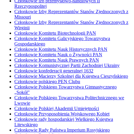
Członkowie izb przemysłowo-handlowych II
Rzeczypospolitej
Członkowie Izby Reprezentantów Stanów Zjednoczonych z
Missouri
Członkowie Izby Reprezentantów Stanów Zjednoczonych z
Wirginii
Członkowie Komitetu Biotechnologii PAN
Członkowie Komitetu Galicyjskiego Towarzystwa
Gospodarskiego
Członkowie Komitetu Nauk Historycznych PAN
Członkowie Komitetu Nauk o Żywności PAN
Członkowie Komitetu Nauk Prawnych PAN
Członkowie Komunistycznej Partii Zachodniej Ukrainy
Członkowie konfederacji generalnej 1632
Członkowie Macierzy Szkolnej dla Księstwa Cieszyńskiego
Członkowie polskiego PEN Clubu
Członkowie Polskiego Towarzystwa Gimnastycznego
„Sokół”
Członkowie Polskiego Towarzystwa Politechnicznego we
Lwowie
Członkowie Polskiej Akademii Umiejętności
Członkowie Przysposobienia Wojskowego Kobiet
Członkowie rady hospodarskiej Wielkiego Księstwa
Litewskiego
Członkowie Rady Państwa Imperium Rosyjskiego