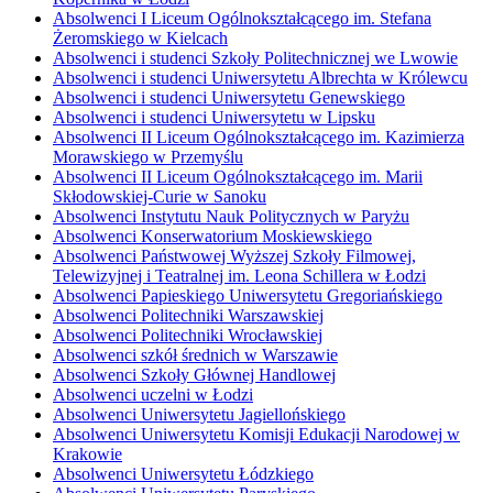
Absolwenci I Liceum Ogólnokształcącego im. Stefana
Żeromskiego w Kielcach
Absolwenci i studenci Szkoły Politechnicznej we Lwowie
Absolwenci i studenci Uniwersytetu Albrechta w Królewcu
Absolwenci i studenci Uniwersytetu Genewskiego
Absolwenci i studenci Uniwersytetu w Lipsku
Absolwenci II Liceum Ogólnokształcącego im. Kazimierza
Morawskiego w Przemyślu
Absolwenci II Liceum Ogólnokształcącego im. Marii
Skłodowskiej-Curie w Sanoku
Absolwenci Instytutu Nauk Politycznych w Paryżu
Absolwenci Konserwatorium Moskiewskiego
Absolwenci Państwowej Wyższej Szkoły Filmowej,
Telewizyjnej i Teatralnej im. Leona Schillera w Łodzi
Absolwenci Papieskiego Uniwersytetu Gregoriańskiego
Absolwenci Politechniki Warszawskiej
Absolwenci Politechniki Wrocławskiej
Absolwenci szkół średnich w Warszawie
Absolwenci Szkoły Głównej Handlowej
Absolwenci uczelni w Łodzi
Absolwenci Uniwersytetu Jagiellońskiego
Absolwenci Uniwersytetu Komisji Edukacji Narodowej w
Krakowie
Absolwenci Uniwersytetu Łódzkiego