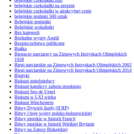
belgijskie czekoladki hurt
belgijskie czekoladki na prezent
belgijskie czekoladki w atrakcyjnej cenie
belgijskie pralinki 500 sztuk
Belgijskie tenisistki
Belgijskie wokalistki
Bez kategorii
Bezludne wyspy Anglii
Bezpieczeństwo publiczne
Białka
Biegacze narciarscy na Zimowych Igrzyskach Olimpijskich
1928
Biegi narciarskie na Zimowych Igrzyskach Olimpijskich 2002
Biegi narciarskie na Zimowych Igrzyskach Olimpijskich 2014
Bijatyki
Biskupi gnieźnieńscy
Biskupi katoliccy zaboru pruskiego
Biskupi Seo de Urgel
Biskupi w I-XI wieku
Biskupi Winchesteru
Bitwy Dywizji Jazdy (II RP)
Bitwy i boje wojny polsko-bolszewickiej
Bitwy morskie w historii Francji
Bitwy morskie w historii Wielkiej Brytanii
Bitwy na Zatoce Biskajskiej