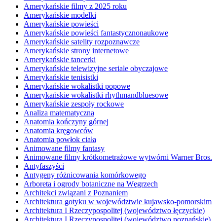
Amerykańskie filmy z 2025 roku
Amerykańskie modelki
Amerykańskie powieści
Amerykańskie powieści fantastycznonaukowe
Amerykańskie satelity rozpoznawcze
Amerykańskie strony internetowe
Amerykańskie tancerki
Amerykańskie telewizyjne seriale obyczajowe
Amerykańskie tenisistki
Amerykańskie wokalistki popowe
Amerykańskie wokalistki rhythmandbluesowe
Amerykańskie zespoły rockowe
Analiza matematyczna
Anatomia kończyny górnej
Anatomia kręgowców
Anatomia powłok ciała
Animowane filmy fantasy
Animowane filmy krótkometrażowe wytwórni Warner Bros.
Antyfaszyści
Antygeny różnicowania komórkowego
Arboreta i ogrody botaniczne na Węgrzech
Architekci związani z Poznaniem
Architektura gotyku w województwie kujawsko-pomorskim
Architektura I Rzeczypospolitej (województwo łęczyckie)
Architektura I Rzeczypospolitej (województwo poznańskie)