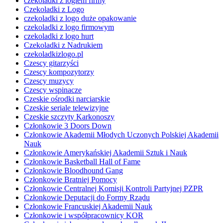
czekoladki z logiem firmy
Czekoladki z Logo
czekoladki z logo duże opakowanie
czekoladki z logo firmowym
czekoladki z logo hurt
Czekoladki z Nadrukiem
czekoladkizlogo.pl
Czescy gitarzyści
Czescy kompozytorzy
Czescy muzycy
Czescy wspinacze
Czeskie ośrodki narciarskie
Czeskie seriale telewizyjne
Czeskie szczyty Karkonoszy
Członkowie 3 Doors Down
Członkowie Akademii Młodych Uczonych Polskiej Akademii
Nauk
Członkowie Amerykańskiej Akademii Sztuk i Nauk
Członkowie Basketball Hall of Fame
Członkowie Bloodhound Gang
Członkowie Bratniej Pomocy
Członkowie Centralnej Komisji Kontroli Partyjnej PZPR
Członkowie Deputacji do Formy Rządu
Członkowie Francuskiej Akademii Nauk
Członkowie i współpracownicy KOR