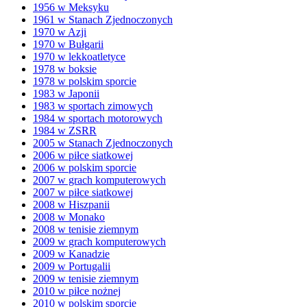
1956 w Meksyku
1961 w Stanach Zjednoczonych
1970 w Azji
1970 w Bułgarii
1970 w lekkoatletyce
1978 w boksie
1978 w polskim sporcie
1983 w Japonii
1983 w sportach zimowych
1984 w sportach motorowych
1984 w ZSRR
2005 w Stanach Zjednoczonych
2006 w piłce siatkowej
2006 w polskim sporcie
2007 w grach komputerowych
2007 w piłce siatkowej
2008 w Hiszpanii
2008 w Monako
2008 w tenisie ziemnym
2009 w grach komputerowych
2009 w Kanadzie
2009 w Portugalii
2009 w tenisie ziemnym
2010 w piłce nożnej
2010 w polskim sporcie