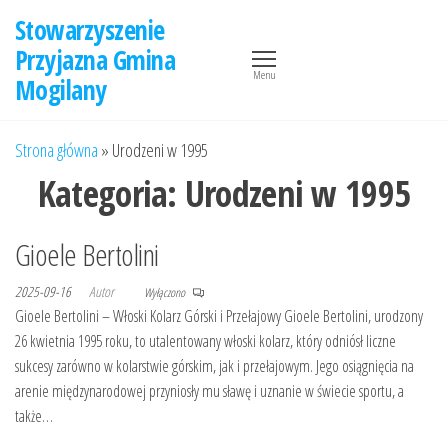
Przejdź
Stowarzyszenie
do
Przyjazna Gmina
treści
Menu
Mogilany
Strona główna
»
Urodzeni w 1995
Kategoria:
Urodzeni w 1995
Gioele Bertolini
2025-09-16
Autor
Wyłączono
Gioele Bertolini – Włoski Kolarz Górski i Przełajowy Gioele Bertolini, urodzony
26 kwietnia 1995 roku, to utalentowany włoski kolarz, który odniósł liczne
sukcesy zarówno w kolarstwie górskim, jak i przełajowym. Jego osiągnięcia na
arenie międzynarodowej przyniosły mu sławę i uznanie w świecie sportu, a
także…