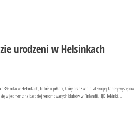
zie urodzeni w Helsinkach
śnia 1986 roku w Helsinkach, to fiński piłkarz, który przez wiele lat swojej kariery występo
a się w jednym z najbardziej renomowanych klubów w Finlandii, HJK Helsinki.…