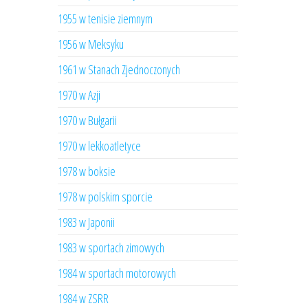
1955 w tenisie ziemnym
1956 w Meksyku
1961 w Stanach Zjednoczonych
1970 w Azji
1970 w Bułgarii
1970 w lekkoatletyce
1978 w boksie
1978 w polskim sporcie
1983 w Japonii
1983 w sportach zimowych
1984 w sportach motorowych
1984 w ZSRR