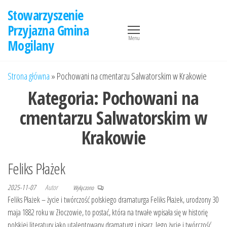
Przejdź
Stowarzyszenie
do
Przyjazna Gmina
treści
Menu
Mogilany
Strona główna
»
Pochowani na cmentarzu Salwatorskim w Krakowie
Kategoria:
Pochowani na
cmentarzu Salwatorskim w
Krakowie
Feliks Płażek
2025-11-07
Autor
Wyłączono
Feliks Płażek – życie i twórczość polskiego dramaturga Feliks Płażek, urodzony 30
maja 1882 roku w Złoczowie, to postać, która na trwałe wpisała się w historię
polskiej literatury jako utalentowany dramaturg i pisarz. Jego życie i twórczość