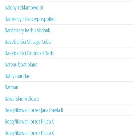
balony-reklamowe.pl
Bankierzy II Rzeczypospolitej
Bardzińscy herbu Abdank
Baseballiści Chicago Cubs
Baseballiści Cincinnati Reds
bateau boat plans
Bathysauridae
Batman
Bawarskie królowe
Beatyfikowani przez Jana Pawła II
Beatyfikowani przez Piusa X
Beatyfikowani przez Piusa XI