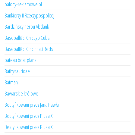
balony-reklamowe.pl
Bankierzy II Rzeczypospolitej
Bardzińscy herbu Abdank
Baseballiści Chicago Cubs
Baseballiści Cincinnati Reds
bateau boat plans
Bathysauridae
Batman
Bawarskie królowe
Beatyfikowani przez Jana Pawła II
Beatyfikowani przez Piusa X
Beatyfikowani przez Piusa XI