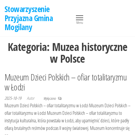
Przejdź
Stowarzyszenie
do
Przyjazna Gmina
treści
Menu
Mogilany
Kategoria:
Muzea historyczne
w Polsce
Muzeum Dzieci Polskich – ofiar totalitaryzmu
w Łodzi
2025-10-19
Autor
Wyłączono
Muzeum Dzieci Polskich – ofiar totalitaryzmu w Łodzi Muzeum Dzieci Polskich –
ofiar totalitaryzmu w Łodzi Muzeum Dzieci Polskich – ofiar totalitaryzmu to
instytucja kulturalna, która powstała w Łodzi, aby upamiętnić dzieci, które padły
ofiarą brutalnych reżimów podczas II wojny światowej. Muzeum koncentruje się