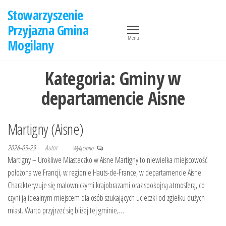
Przejdź
Stowarzyszenie
do
Przyjazna Gmina
treści
Menu
Mogilany
Kategoria:
Gminy w
departamencie Aisne
Martigny (Aisne)
2026-03-29
Autor
Wyłączono
Martigny – Urokliwe Miasteczko w Aisne Martigny to niewielka miejscowość
położona we Francji, w regionie Hauts-de-France, w departamencie Aisne.
Charakteryzuje się malowniczymi krajobrazami oraz spokojną atmosferą, co
czyni ją idealnym miejscem dla osób szukających ucieczki od zgiełku dużych
miast. Warto przyjrzeć się bliżej tej gminie,…