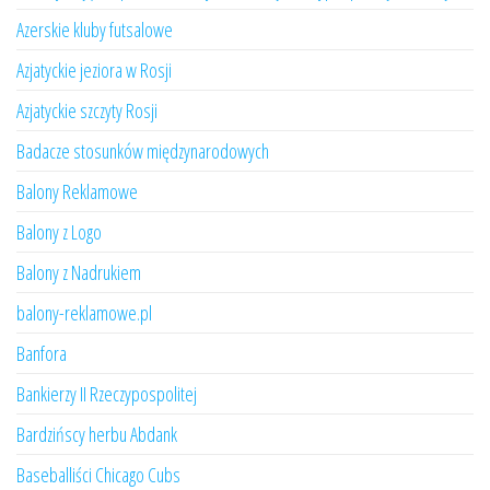
Azerskie kluby futsalowe
Azjatyckie jeziora w Rosji
Azjatyckie szczyty Rosji
Badacze stosunków międzynarodowych
Balony Reklamowe
Balony z Logo
Balony z Nadrukiem
balony-reklamowe.pl
Banfora
Bankierzy II Rzeczypospolitej
Bardzińscy herbu Abdank
Baseballiści Chicago Cubs